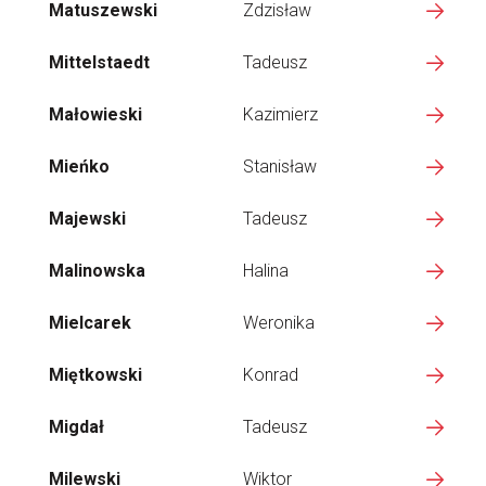
Matuszewski
Zdzisław
Mittelstaedt
Tadeusz
Małowieski
Kazimierz
Mieńko
Stanisław
Majewski
Tadeusz
Malinowska
Halina
Mielcarek
Weronika
Miętkowski
Konrad
Migdał
Tadeusz
Milewski
Wiktor