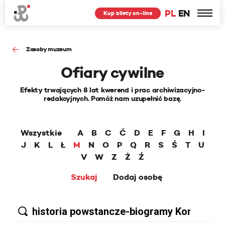
PL
EN
Kup bilety on-line
Zasoby muzeum
Ofiary cywilne
Efekty trwających 8 lat kwerend i prac archiwizacyjno-
redakcyjnych. Pomóż nam uzupełnić bazę.
Wszystkie
A
B
C
Ć
D
E
F
G
H
I
J
K
L
Ł
M
N
O
P
Q
R
S
Ś
T
U
V
W
Z
Ż
Ź
Szukaj
Dodaj osobę