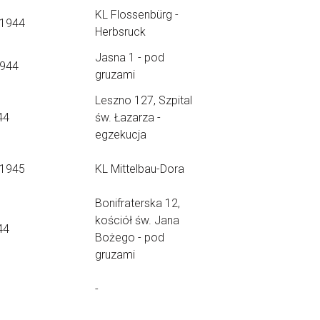
KL Flossenbürg -
.1944
Herbsruck
Jasna 1 - pod
1944
gruzami
Leszno 127, Szpital
44
św. Łazarza -
egzekucja
.1945
KL Mittelbau-Dora
Bonifraterska 12,
kościół św. Jana
44
Bożego - pod
gruzami
-