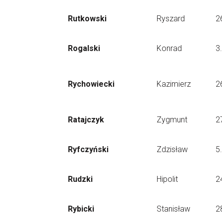
Rutkowski
Ryszard
2
Rogalski
Konrad
3
Rychowiecki
Kazimierz
2
Ratajczyk
Zygmunt
2
Ryfczyński
Zdzisław
5
Rudzki
Hipolit
2
Rybicki
Stanisław
2