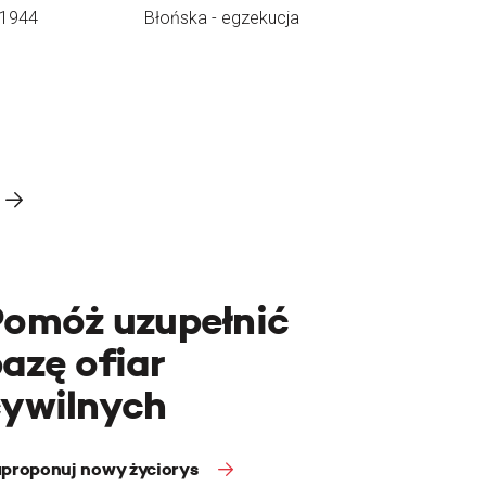
.1944
Błońska - egzekucja
Pomóż uzupełnić
azę ofiar
cywilnych
proponuj nowy życiorys