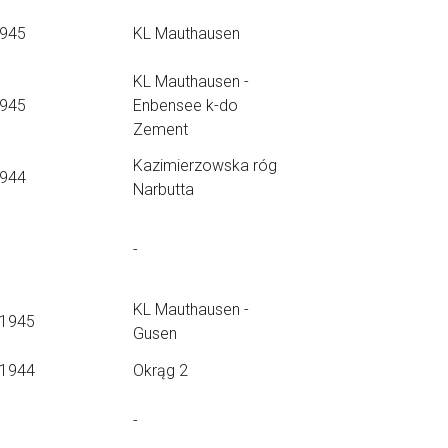
1945
KL Mauthausen
KL Mauthausen -
1945
Enbensee k-do
Zement
Kazimierzowska róg
1944
Narbutta
-
KL Mauthausen -
.1945
Gusen
.1944
Okrąg 2
-