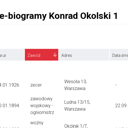
a ur.
Zawód
Adres
Data śmi
Wesoła 13,
4.01.1926
zecer
-
Warszawa
zawodowy
Ludna 13/15,
0.01.1894
wojskowy -
22.09
Warszawa
ogniomistrz
woźny
Okólnik 1/7,