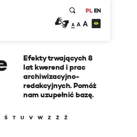
PL
EN
A
A
A
e
Efekty trwających 8
lat kwerend i prac
archiwizacyjno-
redakcyjnych. Pomóż
nam uzupełnić bazę.
Ś
T
U
V
W
Z
Ż
Ź