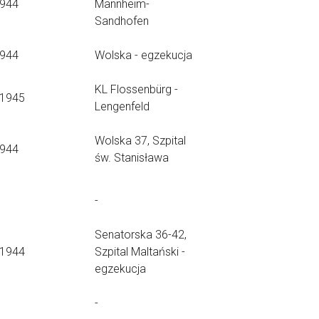
1944
Mannheim-
Sandhofen
1944
Wolska - egzekucja
KL Flossenbürg -
.1945
Lengenfeld
Wolska 37, Szpital
1944
św. Stanisława
-
Senatorska 36-42,
.1944
Szpital Maltański -
egzekucja
-