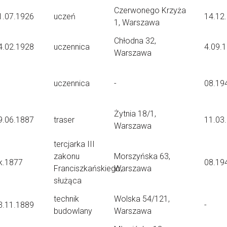
Czerwonego Krzyża
1.07.1926
uczeń
14.12
1, Warszawa
Chłodna 32,
4.02.1928
uczennica
4.09.
Warszawa
uczennica
-
08.19
Żytnia 18/1,
9.06.1887
traser
11.03
Warszawa
tercjarka III
zakonu
Morszyńska 63,
k.1877
08.19
Franciszkańskiego,
Warszawa
służąca
technik
Wolska 54/121,
3.11.1889
-
budowlany
Warszawa