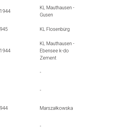
KL Mauthausen -
.1944
Gusen
1945
KL Flosenbürg
KL Mauthausen -
.1944
Ebensee k-do
Zement
-
-
1944
Marszałkowska
-