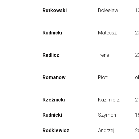
Rutkowski
Bolesław
1
Rudnicki
Mateusz
2
Radlicz
Irena
2
Romanow
Piotr
o
Rzeźnicki
Kazimierz
2
Rudnicki
Szymon
1
Rodkiewicz
Andrzej
2