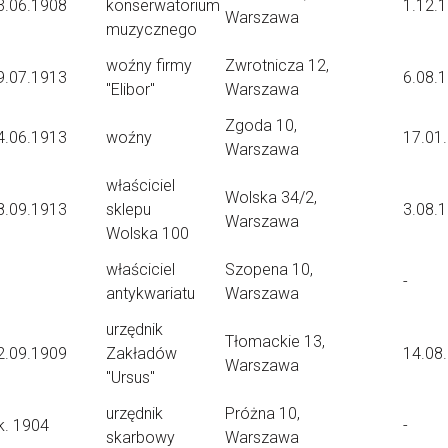
3.06.1908
konserwatorium
1.12.
Warszawa
muzycznego
woźny firmy
Zwrotnicza 12,
9.07.1913
6.08.
"Elibor"
Warszawa
Zgoda 10,
4.06.1913
woźny
17.01
Warszawa
właściciel
Wolska 34/2,
8.09.1913
sklepu
3.08.
Warszawa
Wolska 100
właściciel
Szopena 10,
-
antykwariatu
Warszawa
urzędnik
Tłomackie 13,
2.09.1909
Zakładów
14.08
Warszawa
"Ursus"
urzędnik
Próżna 10,
k. 1904
-
skarbowy
Warszawa