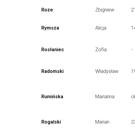
Roze
Zbigniew
2
Rymsza
Alicja
1
Rosłaniec
Zofia
-
Radomski
Władysław
1
Rumińska
Marianna
o
Rogalski
Marian
2