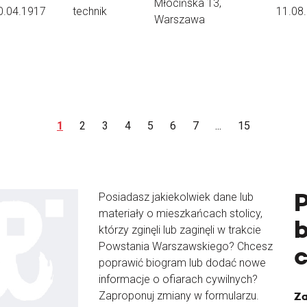
Młocińska 13,
0.04.1917
technik
11.08
Warszawa
1
2
3
4
5
6
7
...
15
Posiadasz jakiekolwiek dane lub
materiały o mieszkańcach stolicy,
b
którzy zginęli lub zaginęli w trakcie
Powstania Warszawskiego? Chcesz
poprawić biogram lub dodać nowe
informacje o ofiarach cywilnych?
Zaproponuj zmiany w formularzu.
Za