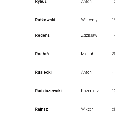
Rybus
Antoni
1
Rutkowski
Wincenty
1
Redens
Zdzisław
1
Rosłoń
Michał
2
Rusiecki
Antoni
-
Radziszewski
Kazimierz
1
Rajnsz
Wiktor
o