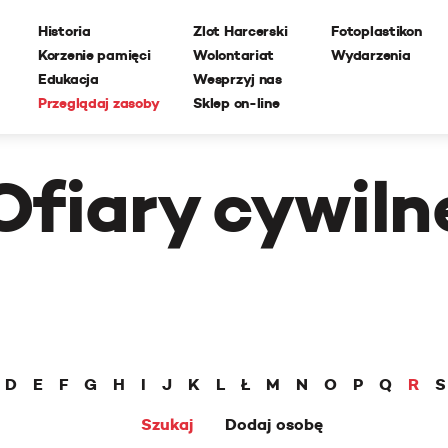
Historia
Zlot Harcerski
Fotoplastikon
Korzenie pamięci
Wolontariat
Wydarzenia
Edukacja
Wesprzyj nas
Przeglądaj zasoby
Sklep on-line
Ofiary cywiln
D
E
F
G
H
I
J
K
L
Ł
M
N
O
P
Q
R
S
Szukaj
Dodaj osobę