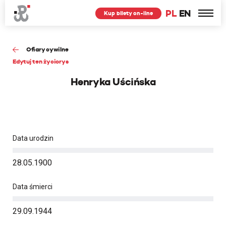
PL
EN
Kup bilety on-line
Ofiary cywilne
Edytuj ten życiorys
Henryka Uścińska
Data urodzin
28.05.1900
Data śmierci
29.09.1944