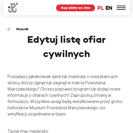
PL
EN
Kup bilety on-line
Powrót
Edytuj
listę ofiar
cywilnych
Posiadasz jakiekolwiek dane lub materiały o mieszkańcach
stolicy, którzy zginęli lub zaginęli w trakcie Powstania
Warszawskiego? Chcesz poprawić biogram lub dodać nowe
informacje o ofiarach cywilnych? Zaproponuj zmiany w
formularzu. Wszystkie uwagi będą weryfikowanie przez grono
historyków Muzeum Powstania Warszawskiego i po
weryfikacji uzupełniane w bazie.
Twoje imię i nazwisko