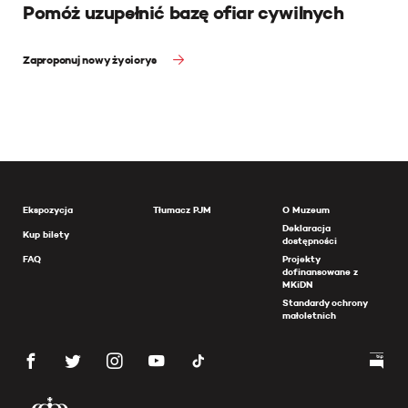
Pomóż uzupełnić bazę ofiar cywilnych
Zaproponuj nowy życiorys
Ekspozycja
Tłumacz PJM
O Muzeum
Deklaracja
Kup bilety
dostępności
FAQ
Projekty
dofinansowane z
MKiDN
Standardy ochrony
małoletnich