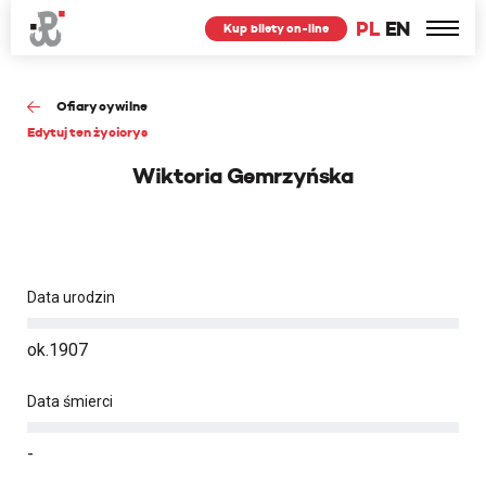
PL
EN
Kup bilety on-line
Ofiary cywilne
Edytuj ten życiorys
Wiktoria Gemrzyńska
Data urodzin
ok.1907
Data śmierci
-