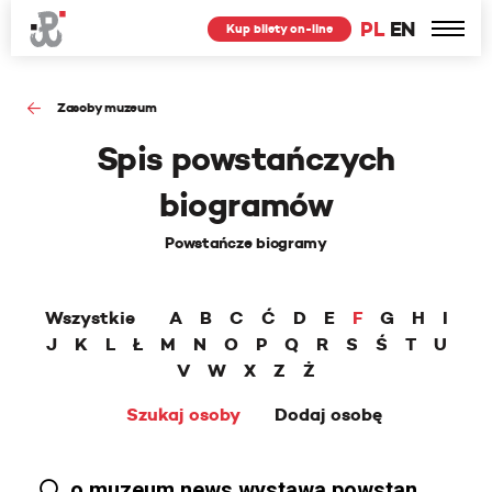
PL
EN
Kup bilety on-line
Zasoby muzeum
Spis powstańczych
biogramów
Powstańcze biogramy
Wszystkie
A
B
C
Ć
D
E
F
G
H
I
J
K
L
Ł
M
N
O
P
Q
R
S
Ś
T
U
V
W
X
Z
Ż
Szukaj osoby
Dodaj osobę