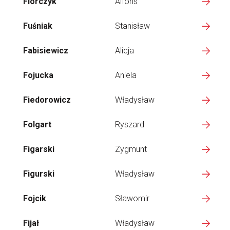
Florczyk
Alfons
Fuśniak
Stanisław
Fabisiewicz
Alicja
Fojucka
Aniela
Fiedorowicz
Władysław
Folgart
Ryszard
Figarski
Zygmunt
Figurski
Władysław
Fojcik
Sławomir
Fijał
Władysław