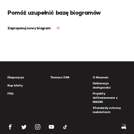
Pomóż uzupełnić bazę biogramów
Zaproponuj nowy biogram
Ekspozycja
Tłumacz PJM
O Muzeum
Deklaracja
Kup bilety
dostępności
FAQ
Projekty
dofinansowane z
MKiDN
Standardy ochrony
małoletnich