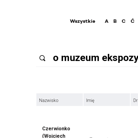
Wszystkie
A
B
C
Ć
Nazwisko
Imię
Dr
Czerwionko
(Wojciech