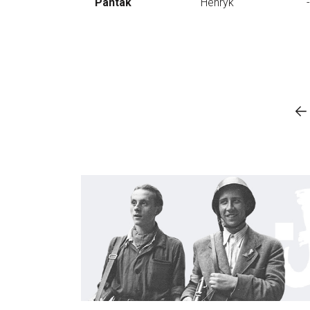
Pantak
Henryk
-