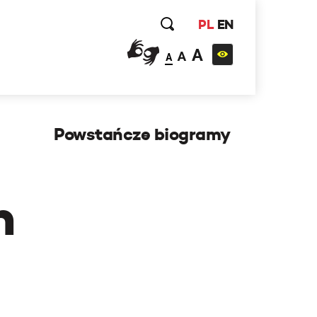
PL
EN
A
A
A
Powstańcze biogramy
h