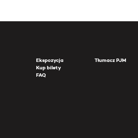
Ekspozycja
Tłumacz PJM
Kup bilety
FAQ