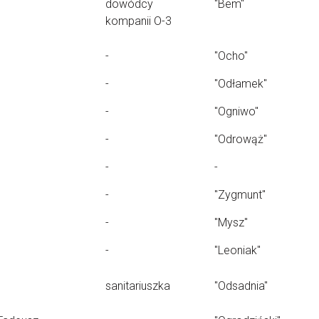
dowódcy
"Bem"
kompanii O-3
-
"Ocho"
-
"Odłamek"
-
"Ogniwo"
-
"Odrowąż"
-
-
-
"Zygmunt"
-
"Mysz"
-
"Leoniak"
sanitariuszka
"Odsadnia"