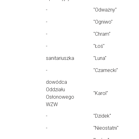
-
"Odważny"
-
"Ogniwo"
-
"Chram"
-
"Łoś"
sanitariuszka
"Luna"
-
"Czarnecki"
dowódca
Oddziału
"Karol"
Osłonowego
WZW
-
"Dzidek"
-
"Nieostatni"