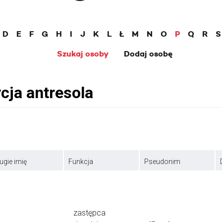
D
E
F
G
H
I
J
K
L
Ł
M
N
O
P
Q
R
S
Szukaj osoby
Dodaj osobę
ugie imię
Funkcja
Pseudonim
zastępca