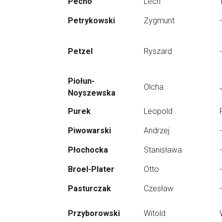
Pecho
Lech
Petrykowski
Zygmunt
-
Petzel
Ryszard
-
Piołun-
Olcha
Noyszewska
Purek
Leopold
Piwowarski
Andrzej
-
Płochocka
Stanisława
-
Broel-Plater
Otto
-
Pasturczak
Czesław
-
Przyborowski
Witold