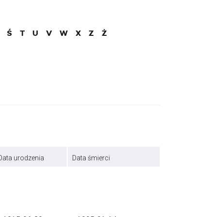
Ś
T
U
V
W
X
Z
Ż
Data urodzenia
Data śmierci