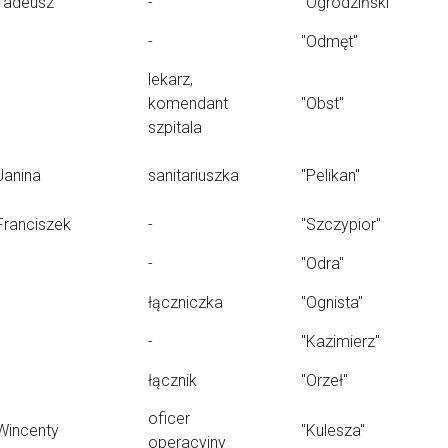
Tadeusz
-
"Ogrodziński"
-
"Odmęt"
lekarz,
komendant
"Obst"
szpitala
Janina
sanitariuszka
"Pelikan"
Franciszek
-
"Szczypior"
-
"Odra"
łączniczka
"Ognista"
-
"Kazimierz"
łącznik
"Orzeł"
oficer
Wincenty
"Kulesza"
operacyjny