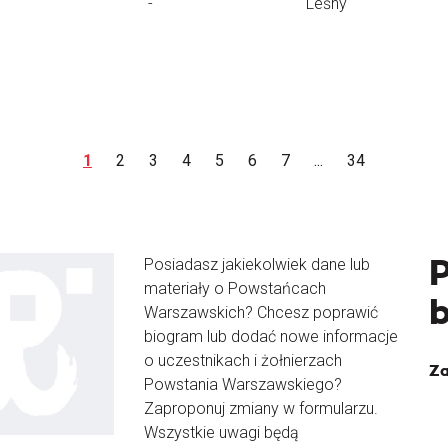
-
"Leśny"
1
2
3
4
5
6
7
...
34
Posiadasz jakiekolwiek dane lub
materiały o Powstańcach
Warszawskich? Chcesz poprawić
biogram lub dodać nowe informacje
o uczestnikach i żołnierzach
Za
Powstania Warszawskiego?
Zaproponuj zmiany w formularzu.
Wszystkie uwagi będą