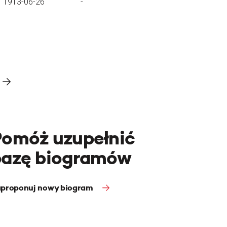
1913-06-26
-
Pomóż uzupełnić
bazę biogramów
proponuj nowy biogram