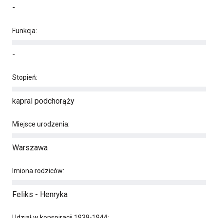
-
Funkcja:
-
Stopień:
kapral podchorąży
Miejsce urodzenia:
Warszawa
Imiona rodziców:
Feliks - Henryka
Udział w konspiracji 1939-1944: