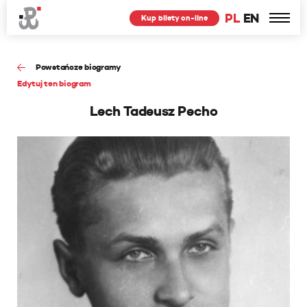
PL
EN
Kup bilety on-line
Powstańcze biogramy
Edytuj ten biogram
Lech Tadeusz Pecho