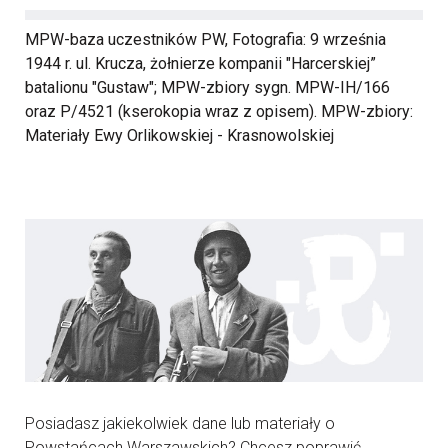
MPW-baza uczestników PW, Fotografia: 9 września
1944 r. ul. Krucza, żołnierze kompanii "Harcerskiej”
batalionu "Gustaw"; MPW-zbiory sygn. MPW-IH/166
oraz P/4521 (kserokopia wraz z opisem). MPW-zbiory:
Materiały Ewy Orlikowskiej - Krasnowolskiej
Posiadasz jakiekolwiek dane lub materiały o
Powstańcach Warszawskich? Chcesz poprawić