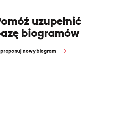
Pomóż uzupełnić
bazę biogramów
proponuj nowy biogram