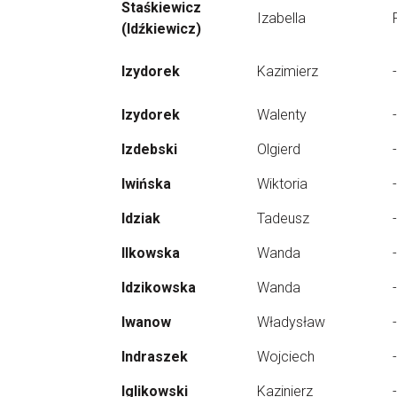
Staśkiewicz
Izabella
(Idźkiewicz)
Izydorek
Kazimierz
-
Izydorek
Walenty
-
Izdebski
Olgierd
-
Iwińska
Wiktoria
-
Idziak
Tadeusz
-
Ilkowska
Wanda
-
Idzikowska
Wanda
-
Iwanow
Władysław
-
Indraszek
Wojciech
-
Iglikowski
Kazinierz
-