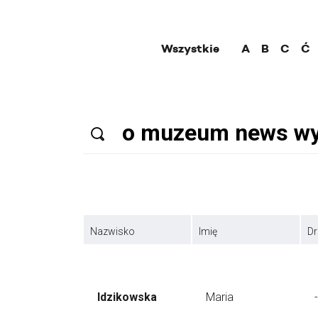
Wszystkie
A
B
C
Ć
Nazwisko
Imię
Dr
Idzikowska
Maria
-