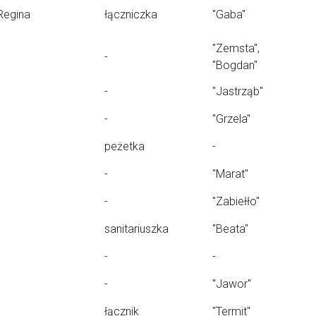
Regina
łączniczka
"Gaba"
"Zemsta",
-
"Bogdan"
-
"Jastrząb"
-
"Grzela"
peżetka
-
-
"Marat"
-
"Zabiełło"
sanitariuszka
"Beata"
-
-
-
"Jawor"
łącznik
"Termit"