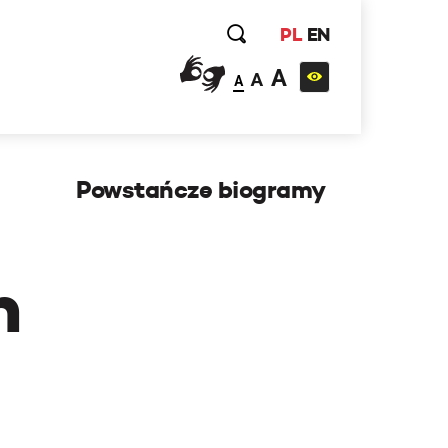
PL
EN
A
A
A
Powstańcze biogramy
h