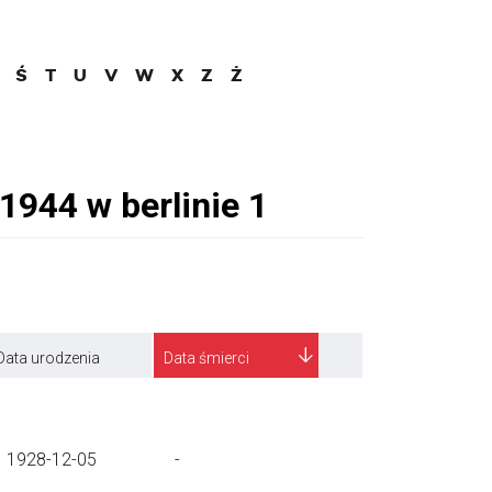
Ś
T
U
V
W
X
Z
Ż
Data urodzenia
Data śmierci
1928-12-05
-