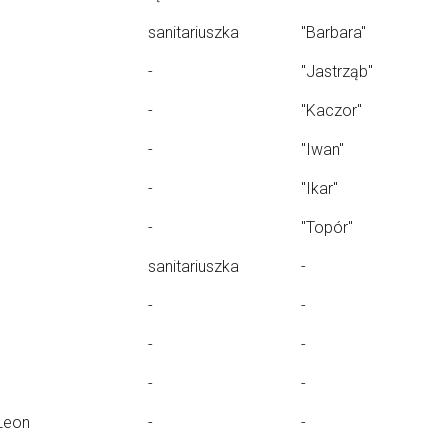
sanitariuszka
"Barbara"
-
"Jastrząb"
-
"Kaczor"
-
"Iwan"
-
"Ikar"
-
"Topór"
sanitariuszka
-
-
-
-
-
-
-
Leon
-
-