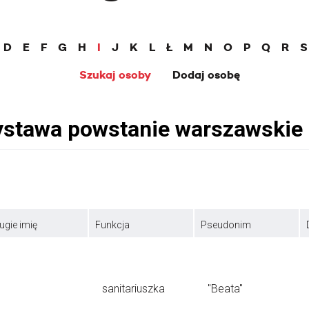
D
E
F
G
H
I
J
K
L
Ł
M
N
O
P
Q
R
S
Szukaj osoby
Dodaj osobę
ugie imię
Funkcja
Pseudonim
sanitariuszka
"Beata"