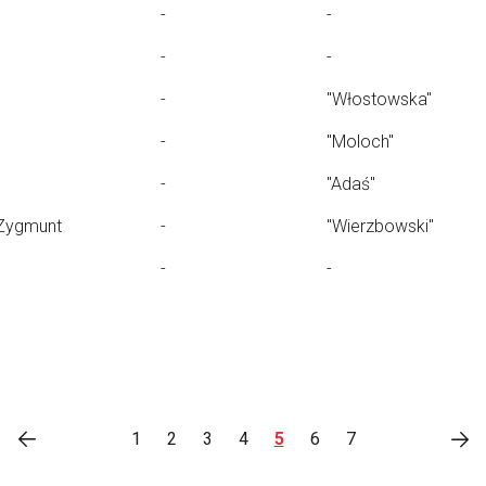
-
-
-
-
-
"Włostowska"
-
"Moloch"
-
"Adaś"
Zygmunt
-
"Wierzbowski"
-
-
1
2
3
4
5
6
7