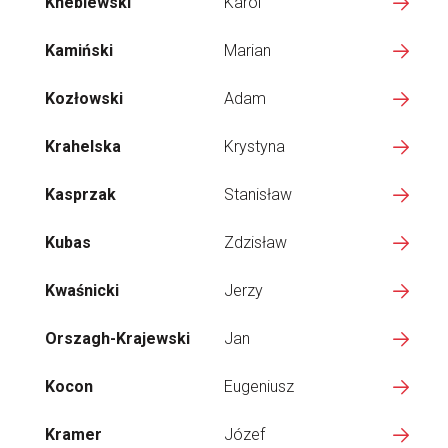
Kneblewski
Karol
Kamiński
Marian
Kozłowski
Adam
Krahelska
Krystyna
Kasprzak
Stanisław
Kubas
Zdzisław
Kwaśnicki
Jerzy
Orszagh-Krajewski
Jan
Kocon
Eugeniusz
Kramer
Józef