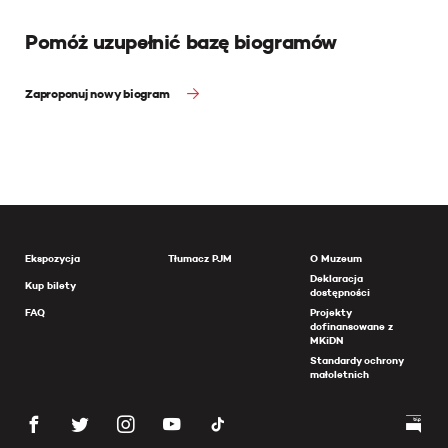
Pomóż uzupełnić bazę biogramów
Zaproponuj nowy biogram
Ekspozycja
Tłumacz PJM
O Muzeum
Deklaracja
Kup bilety
dostępności
FAQ
Projekty
dofinansowane z
MKiDN
Standardy ochrony
małoletnich