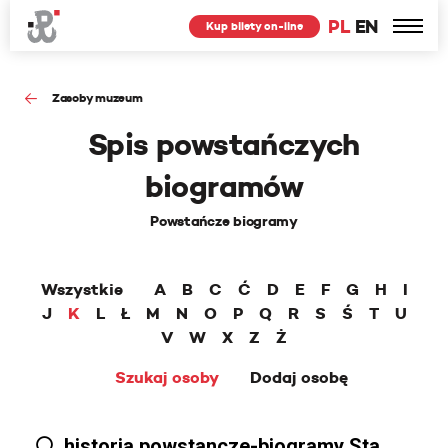
PL
EN
Kup bilety on-line
Zasoby muzeum
Spis powstańczych
biogramów
Powstańcze biogramy
Wszystkie
A
B
C
Ć
D
E
F
G
H
I
J
K
L
Ł
M
N
O
P
Q
R
S
Ś
T
U
V
W
X
Z
Ż
Szukaj osoby
Dodaj osobę