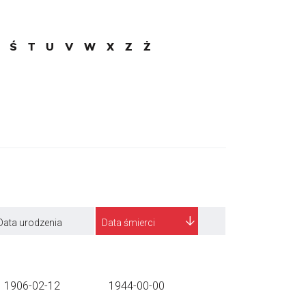
Ś
T
U
V
W
X
Z
Ż
Data urodzenia
Data śmierci
1906-02-12
1944-00-00