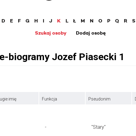
D
E
F
G
H
I
J
K
L
Ł
M
N
O
P
Q
R
S
Szukaj osoby
Dodaj osobę
ugie imię
Funkcja
Pseudonim
-
"Stary"