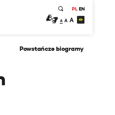
PL
EN
A
A
A
Powstańcze biogramy
h