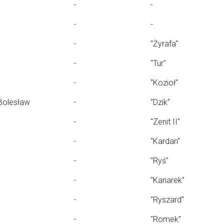
-
-
-
-
-
"Żyrafa"
-
"Tur"
-
"Kozioł"
Bolesław
-
"Dzik"
-
"Zenit II"
-
"Kardan"
-
"Ryś"
-
"Kanarek"
-
"Ryszard"
-
"Romek"