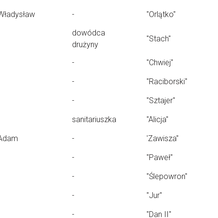
Władysław
-
"Orlątko"
dowódca
"Stach"
drużyny
-
"Chwiej"
-
"Raciborski"
-
"Sztajer"
sanitariuszka
"Alicja"
Adam
-
'Zawisza"
-
"Paweł"
-
"Ślepowron"
-
"Jur"
-
"Dan II"