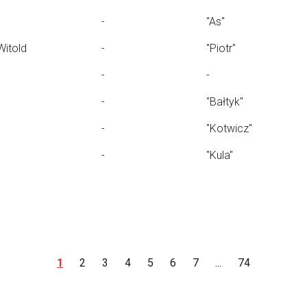
-
"As"
Witold
-
"Piotr"
-
-
-
"Bałtyk"
-
"Kotwicz"
-
"Kula"
1
2
3
4
5
6
7
...
74