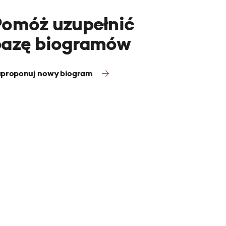
Pomóż uzupełnić
bazę biogramów
proponuj nowy biogram