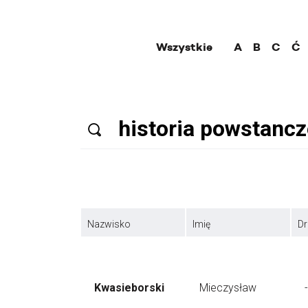
Wszystkie
A
B
C
Ć
Nazwisko
Imię
Dr
Kwasieborski
Mieczysław
-