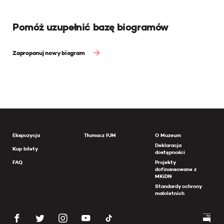
Pomóż uzupełnić bazę biogramów
Zaproponuj nowy biogram
Ekspozycja
Tłumacz PJM
O Muzeum
Deklaracja
Kup bilety
dostępności
FAQ
Projekty
dofinansowane z
MKiDN
Standardy ochrony
małoletnich