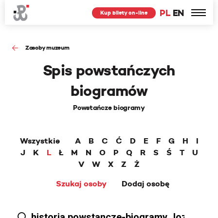
PL
EN
Kup bilety on-line
Zasoby muzeum
Spis powstańczych
biogramów
Powstańcze biogramy
Wszystkie
A
B
C
Ć
D
E
F
G
H
I
J
K
L
Ł
M
N
O
P
Q
R
S
Ś
T
U
V
W
X
Z
Ż
Szukaj osoby
Dodaj osobę