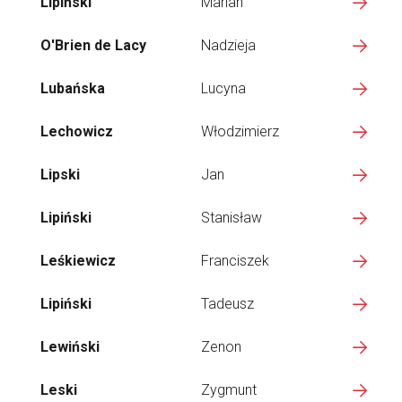
Lipiński
Marian
O'Brien de Lacy
Nadzieja
Lubańska
Lucyna
Lechowicz
Włodzimierz
Lipski
Jan
Lipiński
Stanisław
Leśkiewicz
Franciszek
Lipiński
Tadeusz
Lewiński
Zenon
Leski
Zygmunt