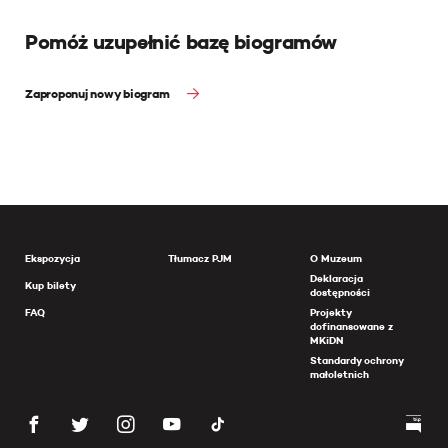
Pomóż uzupełnić bazę biogramów
Zaproponuj nowy biogram
Ekspozycja
Tłumacz PJM
O Muzeum
Deklaracja
Kup bilety
dostępności
FAQ
Projekty
dofinansowane z
MKiDN
Standardy ochrony
małoletnich