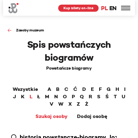
PL
EN
Kup bilety on-line
Zasoby muzeum
Spis powstańczych
biogramów
Powstańcze biogramy
Wszystkie
A
B
C
Ć
D
E
F
G
H
I
J
K
L
Ł
M
N
O
P
Q
R
S
Ś
T
U
V
W
X
Z
Ż
Szukaj osoby
Dodaj osobę