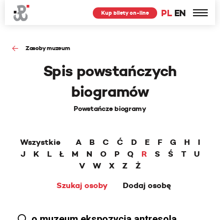
PL
EN
Kup bilety on-line
Zasoby muzeum
Spis powstańczych
biogramów
Powstańcze biogramy
Wszystkie
A
B
C
Ć
D
E
F
G
H
I
J
K
L
Ł
M
N
O
P
Q
R
S
Ś
T
U
V
W
X
Z
Ż
Szukaj osoby
Dodaj osobę