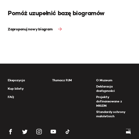
Pomóż uzupełnić bazę biogramów
Zaproponuj nowy biogram
Ekspozycja
Tłumacz PJM
O Muzeum
Deklaracja
Kup bilety
dostępności
FAQ
Projekty
dofinansowane z
MKiDN
Standardy ochrony
małoletnich