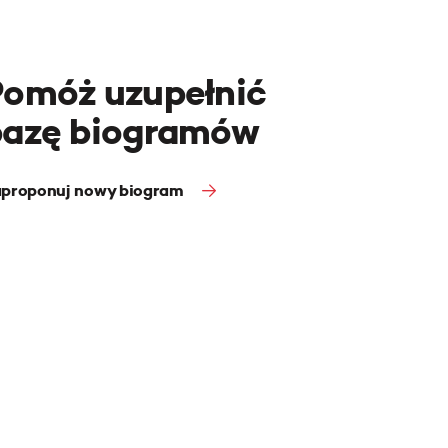
Pomóż uzupełnić
bazę biogramów
proponuj nowy biogram