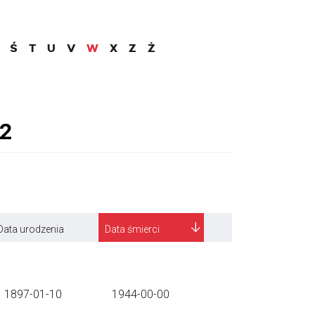
Ś
T
U
V
W
X
Z
Ż
Data urodzenia
Data śmierci
1897-01-10
1944-00-00