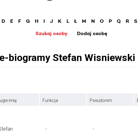
D
E
F
G
H
I
J
K
L
Ł
M
N
O
P
Q
R
S
Szukaj osoby
Dodaj osobę
ugie imię
Funkcja
Pseudonim
Stefan
-
-