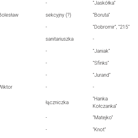
-
"Jaskółka"
Bolesław
sekcyjny (?)
"Boruta"
-
"Dobromir", "215"
sanitariuszka
-
-
"Janiak"
-
"Sfinks"
-
"Jurand"
Wiktor
-
-
"Hanka
łączniczka
Kołczanka"
-
"Matejko"
-
"Knot"