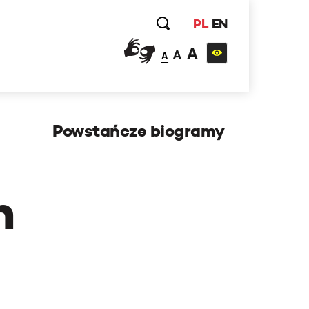
PL
EN
A
A
A
Powstańcze biogramy
h