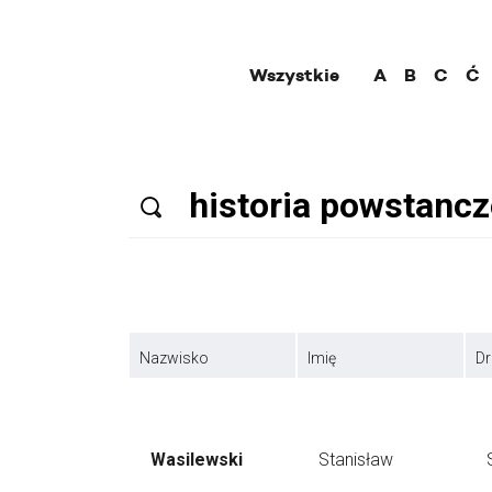
Wszystkie
A
B
C
Ć
Nazwisko
Imię
Dr
Wasilewski
Stanisław