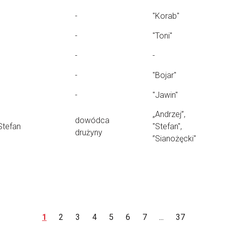
-
"Korab"
-
"Toni"
-
-
-
"Bojar"
-
"Jawin"
„Andrzej”,
dowódca
Stefan
"Stefan",
drużyny
”Sianożęcki"
1
2
3
4
5
6
7
...
37