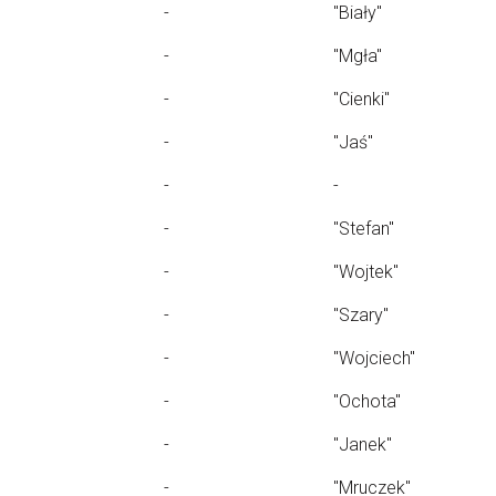
-
"Biały"
-
"Mgła"
-
"Cienki"
-
"Jaś"
-
-
-
"Stefan"
-
"Wojtek"
-
"Szary"
-
"Wojciech"
-
"Ochota"
-
"Janek"
-
"Mruczek"