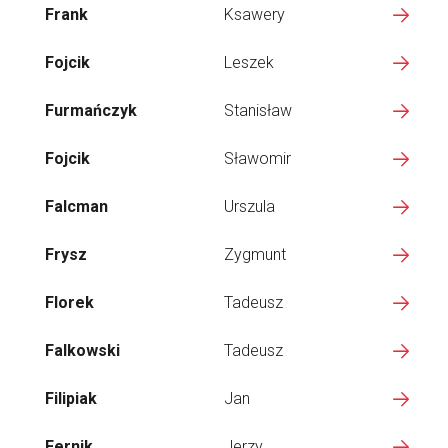
Frank
Ksawery
Fojcik
Leszek
Furmańczyk
Stanisław
Fojcik
Sławomir
Falcman
Urszula
Frysz
Zygmunt
Florek
Tadeusz
Falkowski
Tadeusz
Filipiak
Jan
Fernik
Jerzy