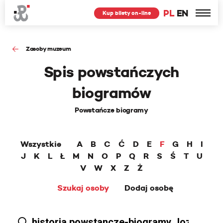
PL
EN
Kup bilety on-line
Zasoby muzeum
Spis powstańczych
biogramów
Powstańcze biogramy
Wszystkie
A
B
C
Ć
D
E
F
G
H
I
J
K
L
Ł
M
N
O
P
Q
R
S
Ś
T
U
V
W
X
Z
Ż
Szukaj osoby
Dodaj osobę