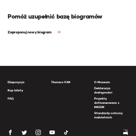
Pomóż uzupełnić bazę biogramów
Zaproponuj nowy biogram
Ekspozycja
Tłumacz PJM
O Muzeum
Deklaracja
Kup bilety
dostępności
FAQ
Projekty
dofinansowane z
MKiDN
Standardy ochrony
małoletnich