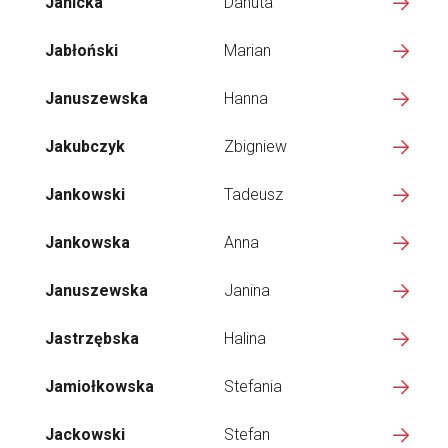
Janicka
Danuta
Jabłoński
Marian
Januszewska
Hanna
Jakubczyk
Zbigniew
Jankowski
Tadeusz
Jankowska
Anna
Januszewska
Janina
Jastrzębska
Halina
Jamiołkowska
Stefania
Jackowski
Stefan