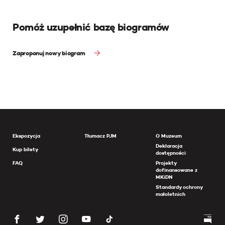
Pomóż uzupełnić bazę biogramów
Zaproponuj nowy biogram
Ekspozycja
Tłumacz PJM
O Muzeum
Deklaracja
Kup bilety
dostępności
FAQ
Projekty
dofinansowane z
MKiDN
Standardy ochrony
małoletnich