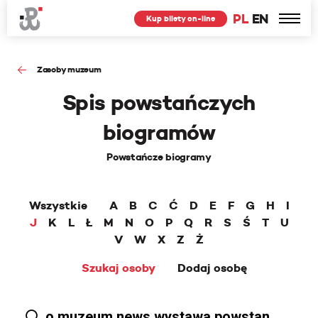
PL
EN
Kup bilety on-line
Zasoby muzeum
Spis powstańczych
biogramów
Powstańcze biogramy
Wszystkie
A
B
C
Ć
D
E
F
G
H
I
J
K
L
Ł
M
N
O
P
Q
R
S
Ś
T
U
V
W
X
Z
Ż
Szukaj osoby
Dodaj osobę