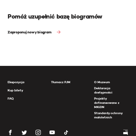
Pomóż uzupełnić bazę biogramów
Zaproponuj nowy biogram
Ekspozycja
Tłumacz PJM
O Muzeum
Deklaracja
Kup bilety
dostępności
FAQ
Projekty
dofinansowane z
MKiDN
Standardy ochrony
małoletnich