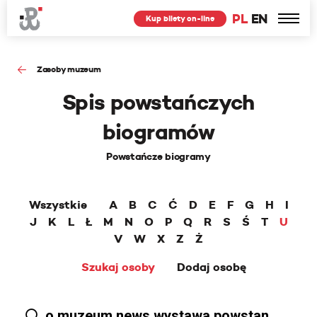
PL
EN
Kup bilety on-line
Zasoby muzeum
Spis powstańczych
biogramów
Powstańcze biogramy
Wszystkie
A
B
C
Ć
D
E
F
G
H
I
J
K
L
Ł
M
N
O
P
Q
R
S
Ś
T
U
V
W
X
Z
Ż
Szukaj osoby
Dodaj osobę