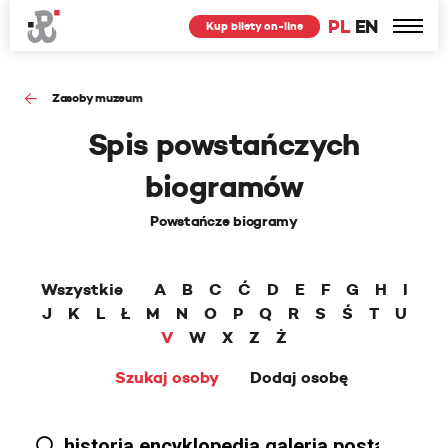
PL
EN
Kup bilety on-line
Zasoby muzeum
Spis powstańczych
biogramów
Powstańcze biogramy
Wszystkie
A
B
C
Ć
D
E
F
G
H
I
J
K
L
Ł
M
N
O
P
Q
R
S
Ś
T
U
V
W
X
Z
Ż
Szukaj osoby
Dodaj osobę