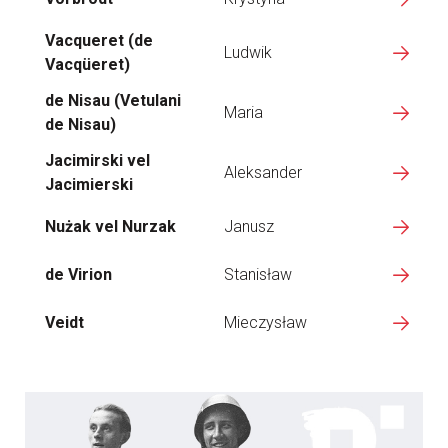
Vacqueret (de
Ludwik
Vacqüeret)
de Nisau (Vetulani
Maria
de Nisau)
Jacimirski vel
Aleksander
Jacimierski
Nużak vel Nurzak
Janusz
de Virion
Stanisław
Veidt
Mieczysław