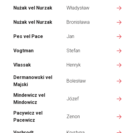
Nużak vel Nurzak
Władysław
Nużak vel Nurzak
Bronisława
Pes vel Pace
Jan
Vogtman
Stefan
Vlassak
Henryk
Dermanowski vel
Bolesław
Majski
Mindewicz vel
Józef
Mindowicz
Pacywicz vel
Zenon
Pacewicz
Vorbrodt
Krystyna