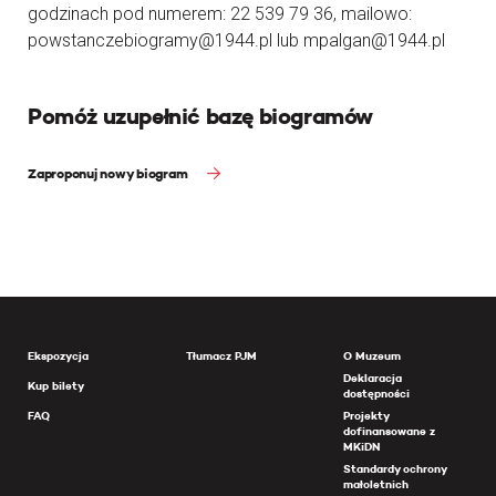
godzinach pod numerem: 22 539 79 36, mailowo:
powstanczebiogramy@1944.pl lub mpalgan@1944.pl
Pomóż uzupełnić bazę biogramów
Zaproponuj nowy biogram
Ekspozycja
Tłumacz PJM
O Muzeum
Deklaracja
Kup bilety
dostępności
FAQ
Projekty
dofinansowane z
MKiDN
Standardy ochrony
małoletnich