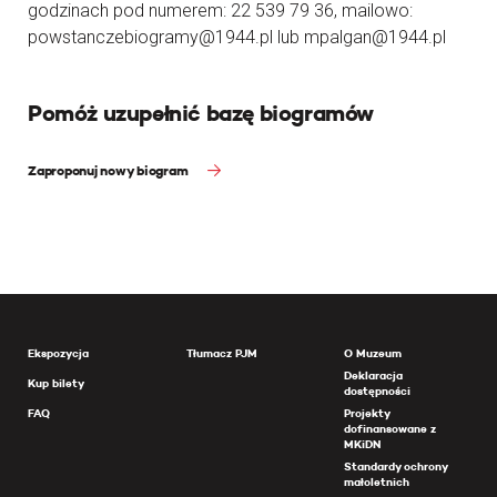
godzinach pod numerem: 22 539 79 36, mailowo:
powstanczebiogramy@1944.pl lub mpalgan@1944.pl
Pomóż uzupełnić bazę biogramów
Zaproponuj nowy biogram
Ekspozycja
Tłumacz PJM
O Muzeum
Deklaracja
Kup bilety
dostępności
FAQ
Projekty
dofinansowane z
MKiDN
Standardy ochrony
małoletnich