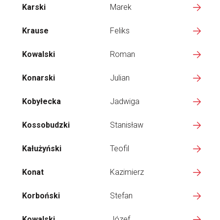
Karski
Marek
Krause
Feliks
Kowalski
Roman
Konarski
Julian
Kobyłecka
Jadwiga
Kossobudzki
Stanisław
Kałużyński
Teofil
Konat
Kazimierz
Korboński
Stefan
Kowalski
Józef