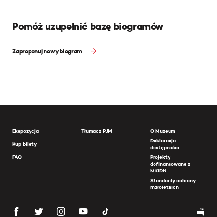
Pomóż uzupełnić bazę biogramów
Zaproponuj nowy biogram
Ekspozycja
Tłumacz PJM
O Muzeum
Deklaracja
Kup bilety
dostępności
FAQ
Projekty
dofinansowane z
MKiDN
Standardy ochrony
małoletnich