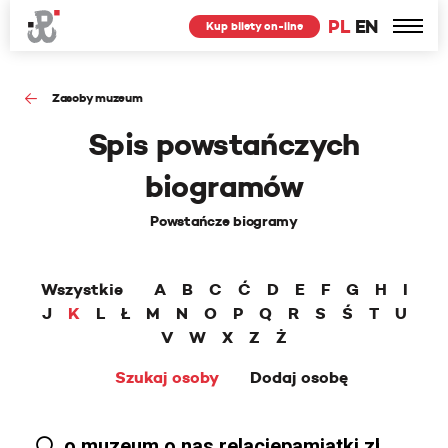
PL
EN
Kup bilety on-line
Zasoby muzeum
Spis powstańczych
biogramów
Powstańcze biogramy
Wszystkie
A
B
C
Ć
D
E
F
G
H
I
J
K
L
Ł
M
N
O
P
Q
R
S
Ś
T
U
V
W
X
Z
Ż
Szukaj osoby
Dodaj osobę