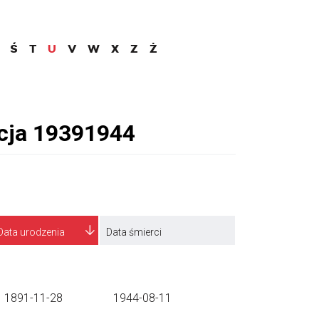
Ś
T
U
V
W
X
Z
Ż
Data urodzenia
Data śmierci
1891-11-28
1944-08-11