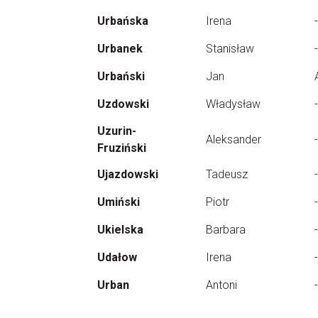
Urbańska
Irena
-
Urbanek
Stanisław
-
Urbański
Jan
Uzdowski
Władysław
-
Uzurin-
Aleksander
-
Fruziński
Ujazdowski
Tadeusz
-
Umiński
Piotr
-
Ukielska
Barbara
-
Udałow
Irena
-
Urban
Antoni
-