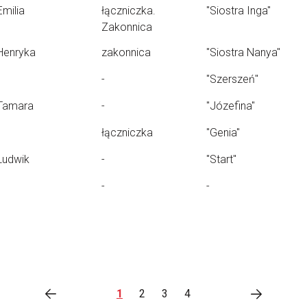
Emilia
łączniczka.
"Siostra Inga"
Zakonnica
Henryka
zakonnica
"Siostra Nanya"
-
"Szerszeń"
Tamara
-
"Józefina"
łączniczka
"Genia"
Ludwik
-
"Start"
-
-
1
2
3
4