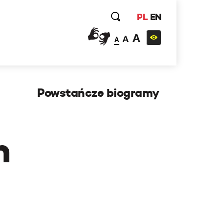
PL
EN
A
A
A
Powstańcze biogramy
h