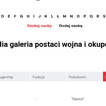
D
E
F
G
H
I
J
K
L
Ł
M
N
O
P
Q
R
S
Szukaj osoby
Dodaj osobę
ugie imię
Funkcja
Pseudonim
-
"Narew"