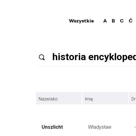
Wszystkie
A
B
C
Ć
Nazwisko
Imię
Dr
Unszlicht
Władysław
-