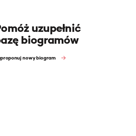
Pomóż uzupełnić
bazę biogramów
proponuj nowy biogram