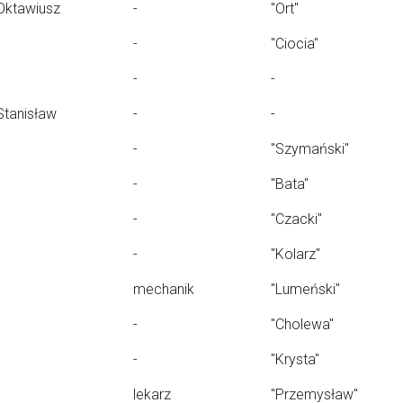
Oktawiusz
-
"Ort"
-
"Ciocia"
-
-
Stanisław
-
-
-
"Szymański"
-
"Bata"
-
"Czacki"
-
"Kolarz"
mechanik
"Lumeński"
-
"Cholewa"
-
"Krysta"
lekarz
"Przemysław"