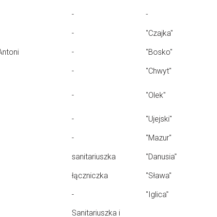
-
-
-
"Czajka"
Antoni
-
"Bosko"
-
"Chwyt"
-
"Olek"
-
"Ujejski"
-
"Mazur"
sanitariuszka
"Danusia"
łączniczka
"Sława"
-
"Iglica"
Sanitariuszka i