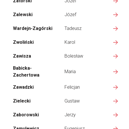
Zatorski
Józef
Zalewski
Józef
Wardejn-Zagórski
Tadeusz
Zwoliński
Karol
Zawisza
Bolesław
Babicka-
Maria
Zachertowa
Zawadzki
Felicjan
Zielecki
Gustaw
Zaborowski
Jerzy
Zamulewicz
Eugeniusz