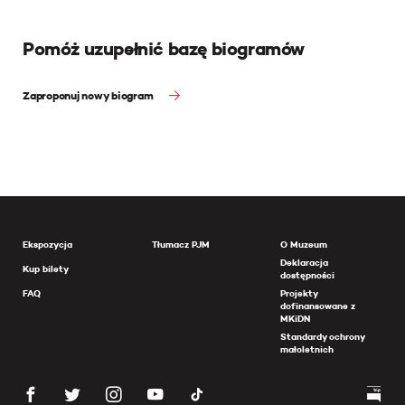
Pomóż uzupełnić bazę biogramów
Zaproponuj nowy biogram
Ekspozycja
Tłumacz PJM
O Muzeum
Deklaracja
Kup bilety
dostępności
FAQ
Projekty
dofinansowane z
MKiDN
Standardy ochrony
małoletnich