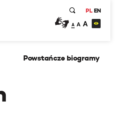
PL
EN
A
A
A
Powstańcze biogramy
h