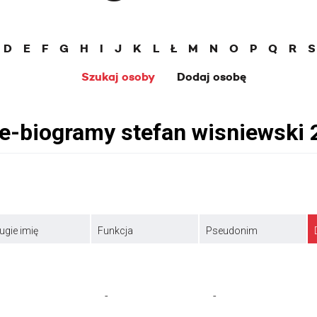
D
E
F
G
H
I
J
K
L
Ł
M
N
O
P
Q
R
S
Szukaj osoby
Dodaj osobę
ugie imię
Funkcja
Pseudonim
-
-