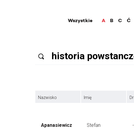
Wszystkie
A
B
C
Ć
Nazwisko
Imię
Dr
Apanasiewicz
Stefan
-