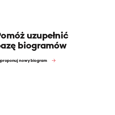
Pomóż uzupełnić
bazę biogramów
proponuj nowy biogram