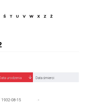
Ś
T
U
V
W
X
Z
Ż
Data urodzenia
Data śmierci
1932-08-15
-