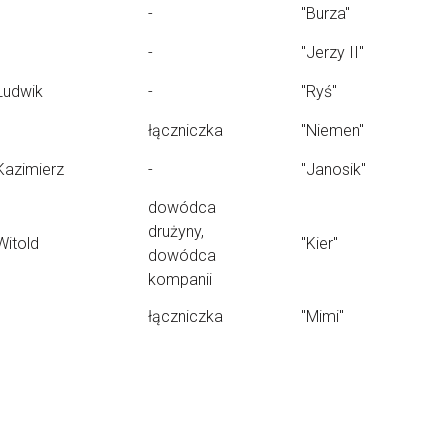
-
"Burza"
-
"Jerzy II"
Ludwik
-
"Ryś"
łączniczka
"Niemen"
Kazimierz
-
"Janosik"
dowódca
drużyny,
Witold
"Kier"
dowódca
kompanii
łączniczka
"Mimi"