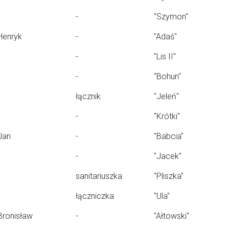
-
"Szymon"
Henryk
-
"Adaś"
-
"Lis II"
-
"Bohun"
łącznik
"Jeleń"
-
"Krótki"
Jan
-
"Babcia"
-
"Jacek"
sanitariuszka
"Pliszka"
łączniczka
"Ula"
Bronisław
-
"Ałtowski"