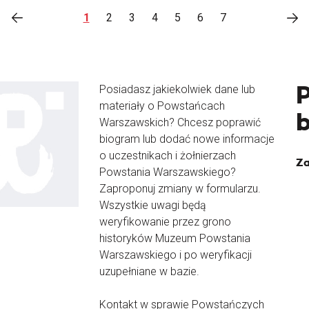
1
2
3
4
5
6
7
Posiadasz jakiekolwiek dane lub
materiały o Powstańcach
Warszawskich? Chcesz poprawić
biogram lub dodać nowe informacje
o uczestnikach i żołnierzach
Za
Powstania Warszawskiego?
Zaproponuj zmiany w formularzu.
Wszystkie uwagi będą
weryfikowanie przez grono
historyków Muzeum Powstania
Warszawskiego i po weryfikacji
uzupełniane w bazie.
Kontakt w sprawie Powstańczych