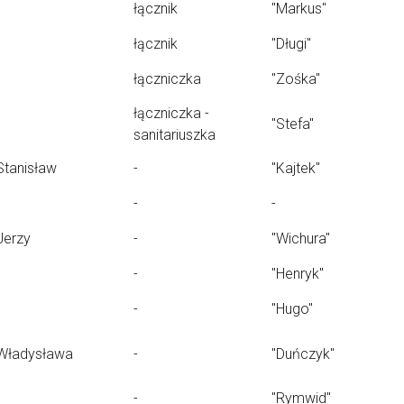
łącznik
"Markus"
łącznik
"Długi"
łączniczka
"Zośka"
łączniczka -
"Stefa"
sanitariuszka
Stanisław
-
"Kajtek"
-
-
Jerzy
-
"Wichura"
-
"Henryk"
-
"Hugo"
Władysława
-
"Duńczyk"
-
"Rymwid"