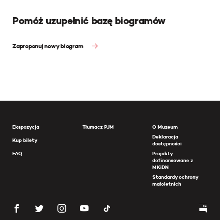
Pomóż uzupełnić bazę biogramów
Zaproponuj nowy biogram
Ekspozycja
Tłumacz PJM
O Muzeum
Deklaracja
Kup bilety
dostępności
FAQ
Projekty
dofinansowane z
MKiDN
Standardy ochrony
małoletnich