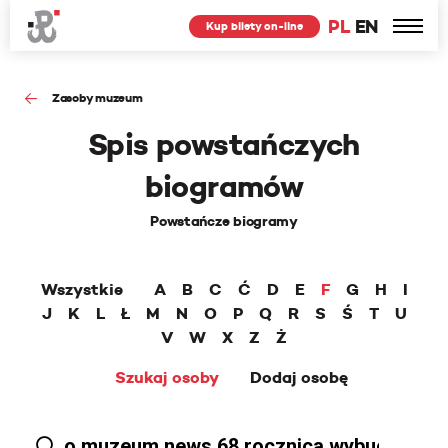
PL
EN
Kup bilety on-line
Zasoby muzeum
Spis powstańczych
biogramów
Powstańcze biogramy
Wszystkie
A
B
C
Ć
D
E
F
G
H
I
J
K
L
Ł
M
N
O
P
Q
R
S
Ś
T
U
V
W
X
Z
Ż
Szukaj osoby
Dodaj osobę