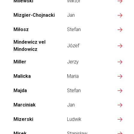
Milewski
Wiktor
Mizgier-Chojnacki
Jan
Miłosz
Stefan
Mindewicz vel
Józef
Mindowicz
Miller
Jerzy
Malicka
Maria
Majda
Stefan
Marciniak
Jan
Mizerski
Ludwik
Mirek
Stanisław