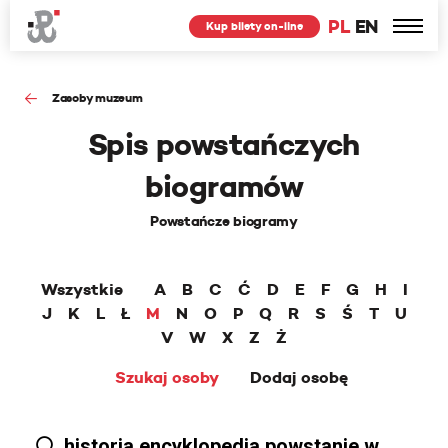
PL
EN
Kup bilety on-line
Zasoby muzeum
Spis powstańczych
biogramów
Powstańcze biogramy
Wszystkie
A
B
C
Ć
D
E
F
G
H
I
J
K
L
Ł
M
N
O
P
Q
R
S
Ś
T
U
V
W
X
Z
Ż
Szukaj osoby
Dodaj osobę