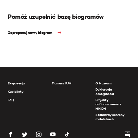
Pomóż uzupełnić bazę biogramów
Zaproponuj nowy biogram
Ekspozycja
Tłumacz PJM
O Muzeum
Deklaracja
Kup bilety
dostępności
FAQ
Projekty
dofinansowane z
MKiDN
Standardy ochrony
małoletnich