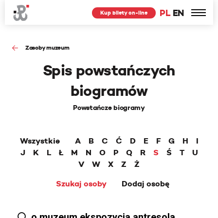
PL
EN
Kup bilety on-line
Zasoby muzeum
Spis powstańczych
biogramów
Powstańcze biogramy
Wszystkie
A
B
C
Ć
D
E
F
G
H
I
J
K
L
Ł
M
N
O
P
Q
R
S
Ś
T
U
V
W
X
Z
Ż
Szukaj osoby
Dodaj osobę