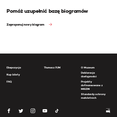
Pomóż uzupełnić bazę biogramów
Zaproponuj nowy biogram
Ekspozycja
Tłumacz PJM
O Muzeum
Deklaracja
Kup bilety
dostępności
FAQ
Projekty
dofinansowane z
MKiDN
Standardy ochrony
małoletnich