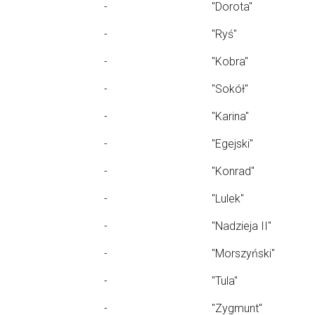
-
"Dorota"
-
"Ryś"
-
"Kobra"
-
"Sokół"
-
"Karina"
-
"Egejski"
-
"Konrad"
-
"Lulek"
-
"Nadzieja II"
-
"Morszyński"
-
"Tula"
-
"Zygmunt"