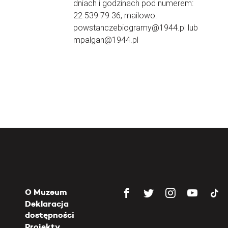
dniach i godzinach pod numerem:
22 539 79 36, mailowo:
powstanczebiogramy@1944.pl lub
mpalgan@1944.pl
O Muzeum
Deklaracja
dostępności
Projekty