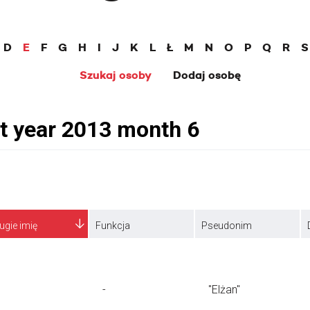
D
E
F
G
H
I
J
K
L
Ł
M
N
O
P
Q
R
S
Szukaj osoby
Dodaj osobę
ugie imię
Funkcja
Pseudonim
-
"Elżan"