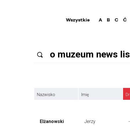
Wszystkie
A
B
C
Ć
Nazwisko
Imię
Dr
Elżanowski
Jerzy
-