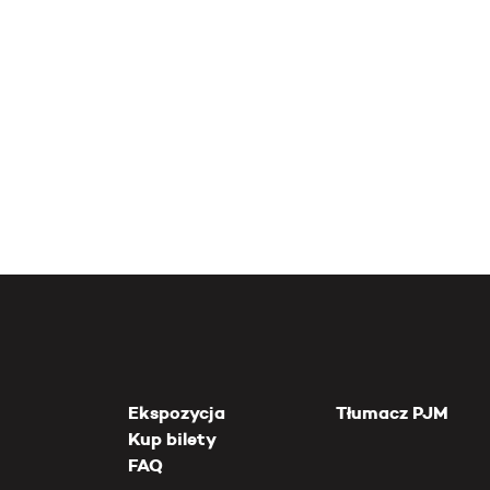
Ekspozycja
Tłumacz PJM
Kup bilety
FAQ