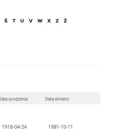
Ś
T
U
V
W
X
Z
Ż
Data urodzenia
Data śmierci
1918-04-24
1981-10-11