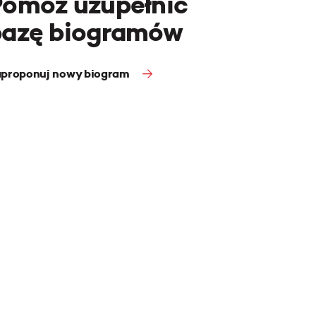
Pomóż uzupełnić
bazę biogramów
proponuj nowy biogram