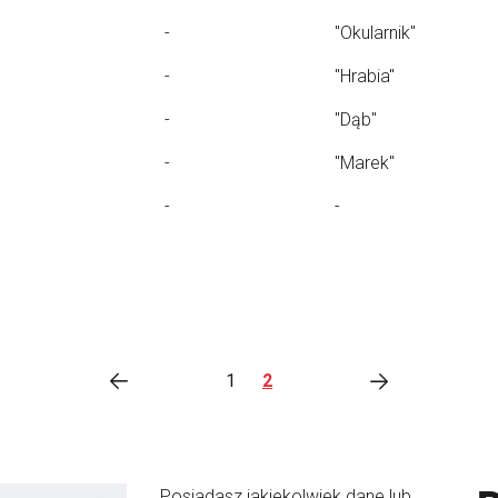
-
"Okularnik"
-
"Hrabia"
-
"Dąb"
-
"Marek"
-
-
1
2
Posiadasz jakiekolwiek dane lub