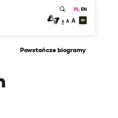
PL
EN
A
A
A
Powstańcze biogramy
h