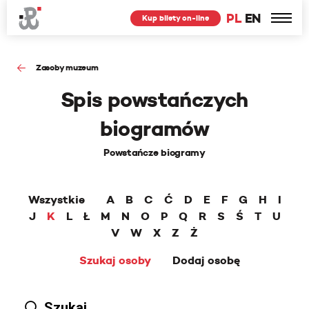
PL
EN
Kup bilety on-line
Zasoby muzeum
Spis powstańczych
biogramów
Powstańcze biogramy
Wszystkie
A
B
C
Ć
D
E
F
G
H
I
J
K
L
Ł
M
N
O
P
Q
R
S
Ś
T
U
V
W
X
Z
Ż
Szukaj osoby
Dodaj osobę