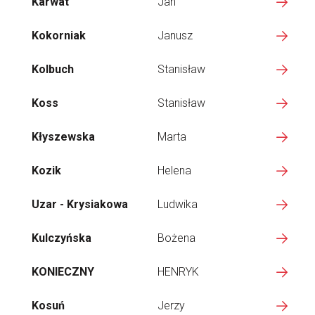
Karwat
Jan
Kokorniak
Janusz
Kolbuch
Stanisław
Koss
Stanisław
Kłyszewska
Marta
Kozik
Helena
Uzar - Krysiakowa
Ludwika
Kulczyńska
Bożena
KONIECZNY
HENRYK
Kosuń
Jerzy