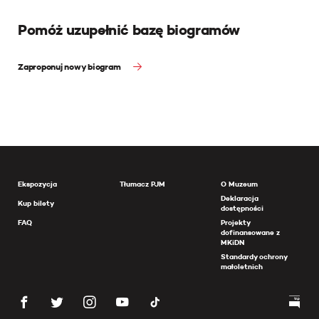
Pomóż uzupełnić bazę biogramów
Zaproponuj nowy biogram
Ekspozycja
Tłumacz PJM
O Muzeum
Deklaracja
Kup bilety
dostępności
FAQ
Projekty
dofinansowane z
MKiDN
Standardy ochrony
małoletnich