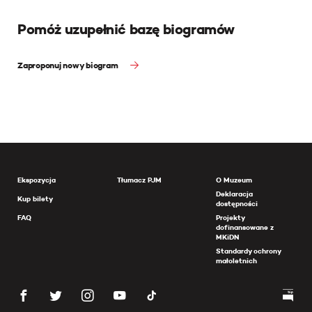
Pomóż uzupełnić bazę biogramów
Zaproponuj nowy biogram
Ekspozycja
Tłumacz PJM
O Muzeum
Deklaracja
Kup bilety
dostępności
FAQ
Projekty
dofinansowane z
MKiDN
Standardy ochrony
małoletnich