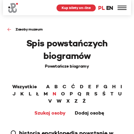
PL
EN
Kup bilety on-line
Zasoby muzeum
Spis powstańczych
biogramów
Powstańcze biogramy
Wszystkie
A
B
C
Ć
D
E
F
G
H
I
J
K
L
Ł
M
N
O
P
Q
R
S
Ś
T
U
V
W
X
Z
Ż
Szukaj osoby
Dodaj osobę