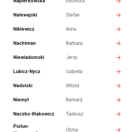
Napierkowska
Eleonora
Nalewajski
Stefan
Niklewicz
Anna
Nachtman
Barbara
Niewiadomski
Jerzy
Lubicz-Nycz
Izabella
Nadolski
Witold
Niemyt
Bernard
Naczko-Iłłakowicz
Tadeusz
Piołun-
Olcha