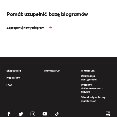
Pomóż uzupełnić bazę biogramów
Zaproponuj nowy biogram
Ekspozycja
Tłumacz PJM
O Muzeum
Deklaracja
Kup bilety
dostępności
FAQ
Projekty
dofinansowane z
MKiDN
Standardy ochrony
małoletnich