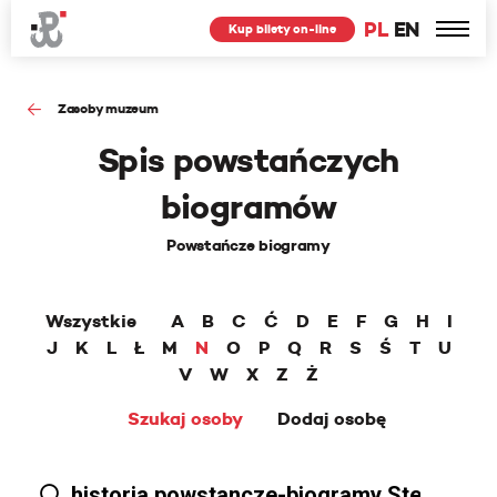
PL
EN
Kup bilety on-line
Zasoby muzeum
Spis powstańczych
biogramów
Powstańcze biogramy
Wszystkie
A
B
C
Ć
D
E
F
G
H
I
J
K
L
Ł
M
N
O
P
Q
R
S
Ś
T
U
V
W
X
Z
Ż
Szukaj osoby
Dodaj osobę