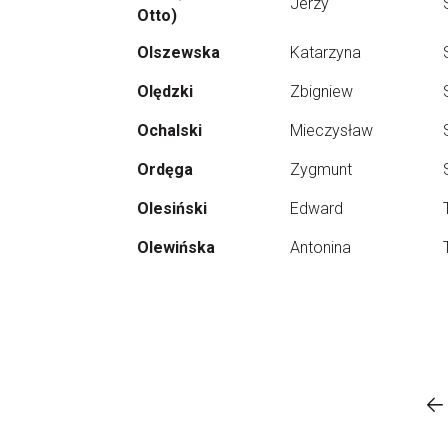
Jerzy
Otto)
Olszewska
Katarzyna
Olędzki
Zbigniew
Ochalski
Mieczysław
Ordęga
Zygmunt
Olesiński
Edward
Olewińska
Antonina