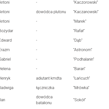
Antoni
-
"Kaczorowski"
Antoni
dowódca plutonu
"Kaczanowski"
Antoni
-
"Marek"
Bożydar
-
"Rafał"
Edward
-
"Dąb"
Erazm
-
"Astronom"
Gabriel
-
"Podhalanin"
Helena
-
"Baran"
Henryk
adiutant kmdta
"Łańcuch"
Jadwiga
łączniczka
"Mrówka"
dowódca
Jan
"Sokół"
batalionu