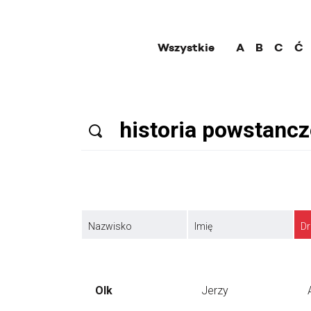
Wszystkie
A
B
C
Ć
Nazwisko
Imię
Dr
Olk
Jerzy