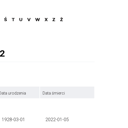
Ś
T
U
V
W
X
Z
Ż
Data urodzenia
Data śmierci
1928-03-01
2022-01-05