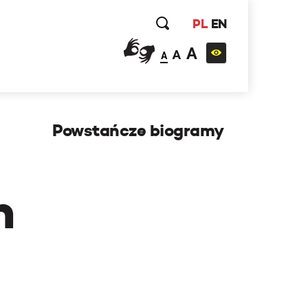
PL
EN
A
A
A
Powstańcze biogramy
h