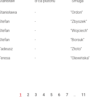
Stanisław
d-ca plutonu
"Smuga"
Stanisława
-
"Ordon"
Stefan
-
"Zbyszek"
Stefan
-
"Wojciech"
Stefan
-
"Borsuk"
Tadeusz
-
"Złoto"
Teresa
-
"Olewińska"
1
2
3
4
5
6
7
...
11