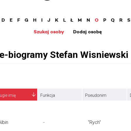
D
E
F
G
H
I
J
K
L
Ł
M
N
O
P
Q
R
S
Szukaj osoby
Dodaj osobę
ugie imię
Funkcja
Pseudonim
Albin
-
"Rych"