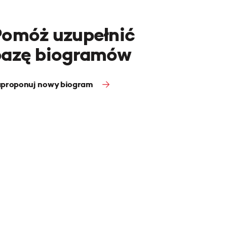
Pomóż uzupełnić
bazę biogramów
proponuj nowy biogram