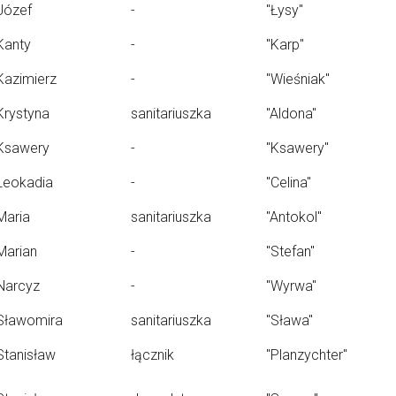
Józef
-
"Łysy"
Kanty
-
"Karp"
Kazimierz
-
"Wieśniak"
Krystyna
sanitariuszka
"Aldona"
Ksawery
-
"Ksawery"
Leokadia
-
"Celina"
Maria
sanitariuszka
"Antokol"
Marian
-
"Stefan"
Narcyz
-
"Wyrwa"
Sławomira
sanitariuszka
"Sława"
Stanisław
łącznik
"Planzychter"