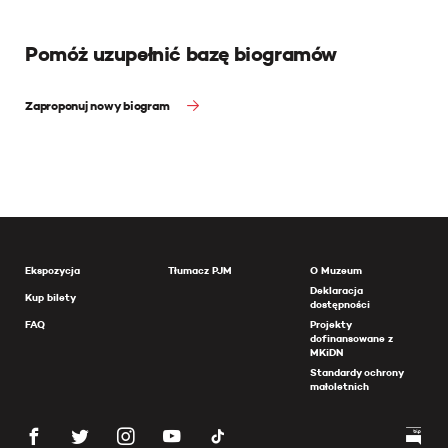
Pomóż uzupełnić bazę biogramów
Zaproponuj nowy biogram
Ekspozycja
Tłumacz PJM
O Muzeum
Deklaracja
Kup bilety
dostępności
FAQ
Projekty
dofinansowane z
MKiDN
Standardy ochrony
małoletnich