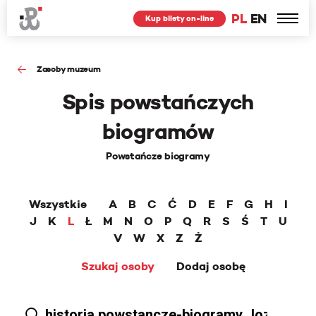
PL
EN
Kup bilety on-line
Zasoby muzeum
Spis powstańczych
biogramów
Powstańcze biogramy
Wszystkie
A
B
C
Ć
D
E
F
G
H
I
J
K
L
Ł
M
N
O
P
Q
R
S
Ś
T
U
V
W
X
Z
Ż
Szukaj osoby
Dodaj osobę