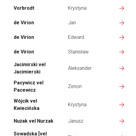
Vorbrodt
Krystyna
de Virion
Jan
de Virion
Edward
de Virion
Stanisław
Jacimirski vel
Aleksander
Jacimierski
Pacywicz vel
Zenon
Pacewicz
Wójcik vel
Krystyna
Kwiecińska
Nużak vel Nurzak
Janusz
Sowadska [vel