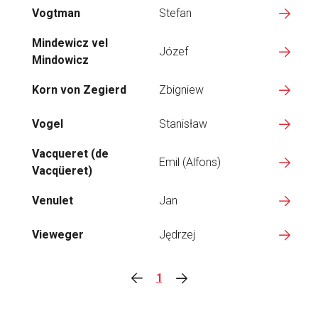
Vogtman
Stefan
Mindewicz vel
Józef
Mindowicz
Korn von Zegierd
Zbigniew
Vogel
Stanisław
Vacqueret (de
Emil (Alfons)
Vacqüeret)
Venulet
Jan
Vieweger
Jędrzej
1