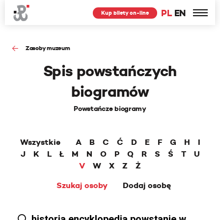
PL
EN
Kup bilety on-line
Zasoby muzeum
Spis powstańczych
biogramów
Powstańcze biogramy
Wszystkie
A
B
C
Ć
D
E
F
G
H
I
J
K
L
Ł
M
N
O
P
Q
R
S
Ś
T
U
V
W
X
Z
Ż
Szukaj osoby
Dodaj osobę