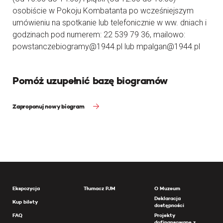
osobiście w Pokoju Kombatanta po wcześniejszym
umówieniu na spotkanie lub telefonicznie w ww. dniach i
godzinach pod numerem: 22 539 79 36, mailowo:
powstanczebiogramy@1944.pl lub mpalgan@1944.pl
Pomóż uzupełnić bazę biogramów
Zaproponuj nowy biogram
Ekspozycja
Tłumacz PJM
O Muzeum
Deklaracja
Kup bilety
dostępności
FAQ
Projekty
dofinansowane z