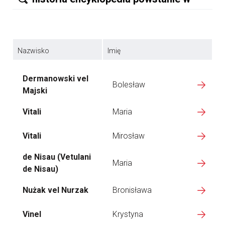
Nazwisko
Imię
Dermanowski vel
Bolesław
Majski
Vitali
Maria
Vitali
Mirosław
de Nisau (Vetulani
Maria
de Nisau)
Nużak vel Nurzak
Bronisława
Vinel
Krystyna