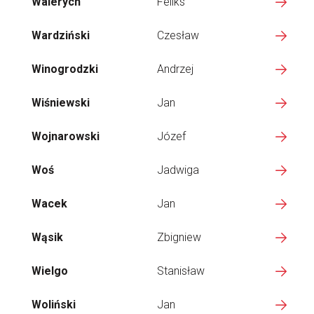
Walerych
Feliks
Wardziński
Czesław
Winogrodzki
Andrzej
Wiśniewski
Jan
Wojnarowski
Józef
Woś
Jadwiga
Wacek
Jan
Wąsik
Zbigniew
Wielgo
Stanisław
Woliński
Jan