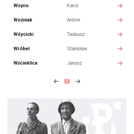
Woyno
Karol
Woźniak
Antoni
Wóycicki
Tadeusz
Wróbel
Stanisław
Wścieklica
Janusz
53