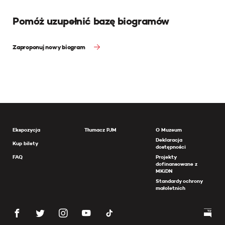
Pomóż uzupełnić bazę biogramów
Zaproponuj nowy biogram
Ekspozycja
Tłumacz PJM
O Muzeum
Deklaracja
Kup bilety
dostępności
FAQ
Projekty
dofinansowane z
MKiDN
Standardy ochrony
małoletnich