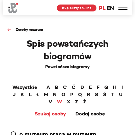
PL
EN
Kup bilety on-line
Zasoby muzeum
Spis powstańczych
biogramów
Powstańcze biogramy
Wszystkie
A
B
C
Ć
D
E
F
G
H
I
J
K
L
Ł
M
N
O
P
Q
R
S
Ś
T
U
V
W
X
Z
Ż
Szukaj osoby
Dodaj osobę