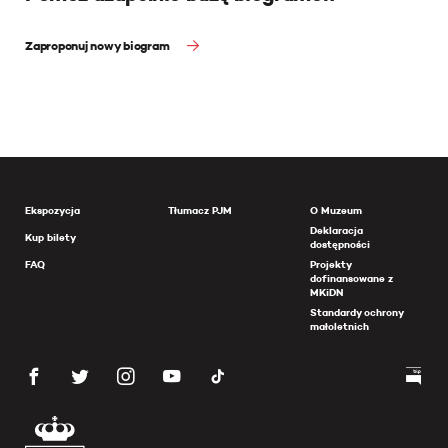
Zaproponuj nowy biogram
Ekspozycja
Tłumacz PJM
O Muzeum
Deklaracja
Kup bilety
dostępności
FAQ
Projekty
dofinansowane z
MKiDN
Standardy ochrony
małoletnich