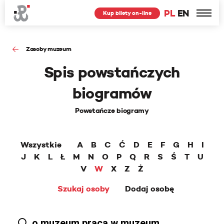
PL
EN
Kup bilety on-line
Zasoby muzeum
Spis powstańczych
biogramów
Powstańcze biogramy
Wszystkie
A
B
C
Ć
D
E
F
G
H
I
J
K
L
Ł
M
N
O
P
Q
R
S
Ś
T
U
V
W
X
Z
Ż
Szukaj osoby
Dodaj osobę