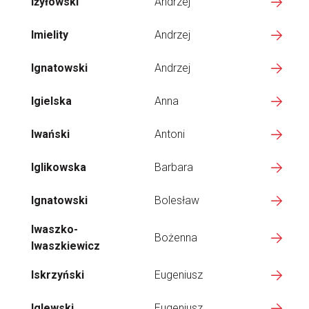
Iżyłowski
Andrzej
Imielity
Andrzej
Ignatowski
Andrzej
Igielska
Anna
Iwański
Antoni
Iglikowska
Barbara
Ignatowski
Bolesław
Iwaszko-
Bożenna
Iwaszkiewicz
Iskrzyński
Eugeniusz
Iglewski
Eugeniusz