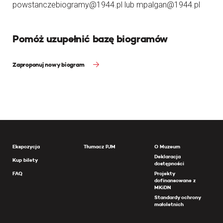
powstanczebiogramy@1944.pl lub mpalgan@1944.pl
Pomóż uzupełnić bazę biogramów
Zaproponuj nowy biogram
Ekspozycja
Tłumacz PJM
O Muzeum
Deklaracja
Kup bilety
dostępności
FAQ
Projekty
dofinansowane z
MKiDN
Standardy ochrony
małoletnich