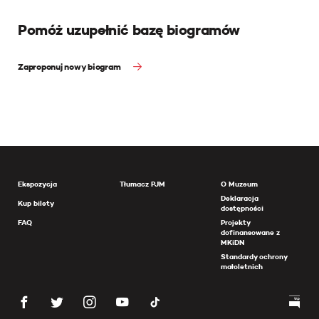
Pomóż uzupełnić bazę biogramów
Zaproponuj nowy biogram
Ekspozycja
Tłumacz PJM
O Muzeum
Deklaracja
Kup bilety
dostępności
FAQ
Projekty
dofinansowane z
MKiDN
Standardy ochrony
małoletnich