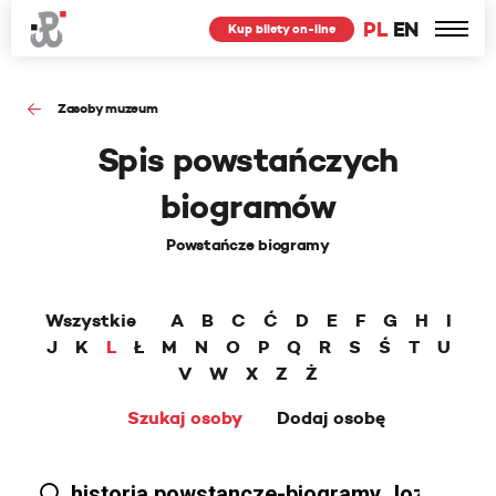
PL
EN
Kup bilety on-line
Zasoby muzeum
Spis powstańczych
biogramów
Powstańcze biogramy
Wszystkie
A
B
C
Ć
D
E
F
G
H
I
J
K
L
Ł
M
N
O
P
Q
R
S
Ś
T
U
V
W
X
Z
Ż
Szukaj osoby
Dodaj osobę