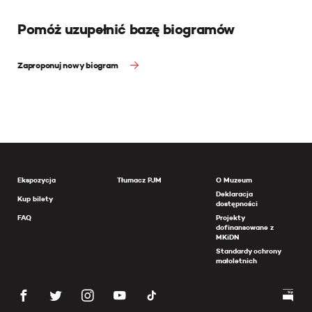
Pomóż uzupełnić bazę biogramów
Zaproponuj nowy biogram
Ekspozycja
Tłumacz PJM
O Muzeum
Deklaracja
Kup bilety
dostępności
FAQ
Projekty
dofinansowane z
MKiDN
Standardy ochrony
małoletnich