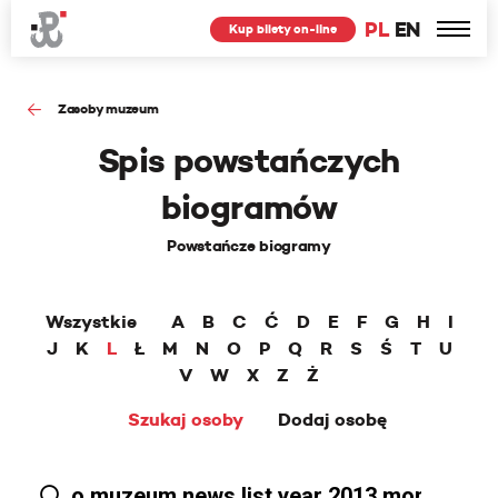
PL
EN
Kup bilety on-line
Zasoby muzeum
Spis powstańczych
biogramów
Powstańcze biogramy
Wszystkie
A
B
C
Ć
D
E
F
G
H
I
J
K
L
Ł
M
N
O
P
Q
R
S
Ś
T
U
V
W
X
Z
Ż
Szukaj osoby
Dodaj osobę