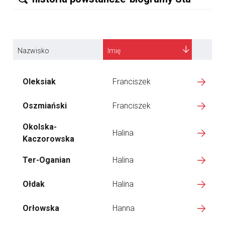
Nazwisko
Imię
Oleksiak
Franciszek
Oszmiański
Franciszek
Okolska-
Halina
Kaczorowska
Ter-Oganian
Halina
Ołdak
Halina
Orłowska
Hanna