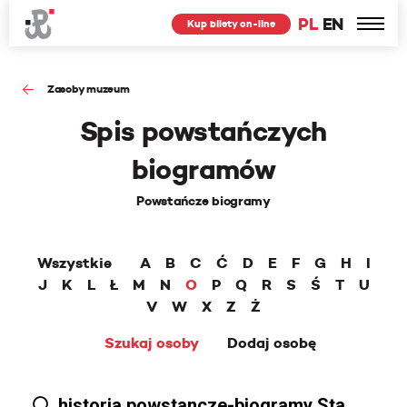
PL
EN
Kup bilety on-line
Zasoby muzeum
Spis powstańczych
biogramów
Powstańcze biogramy
Wszystkie
A
B
C
Ć
D
E
F
G
H
I
J
K
L
Ł
M
N
O
P
Q
R
S
Ś
T
U
V
W
X
Z
Ż
Szukaj osoby
Dodaj osobę