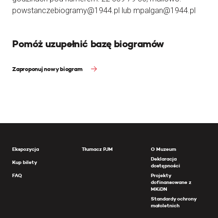
powstanczebiogramy@1944.pl lub mpalgan@1944.pl
Pomóż uzupełnić bazę biogramów
Zaproponuj nowy biogram
Ekspozycja
Tłumacz PJM
O Muzeum
Deklaracja
Kup bilety
dostępności
FAQ
Projekty
dofinansowane z
MKiDN
Standardy ochrony
małoletnich