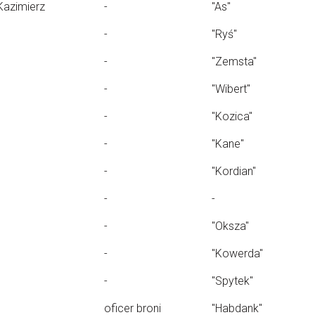
Kazimierz
-
"As"
-
"Ryś"
-
"Zemsta"
-
"Wibert"
-
"Kozica"
-
"Kane"
-
"Kordian"
-
-
-
"Oksza"
-
"Kowerda"
-
"Spytek"
oficer broni
"Habdank"