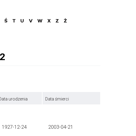
Ś
T
U
V
W
X
Z
Ż
Data urodzenia
Data śmierci
1927-12-24
2003-04-21