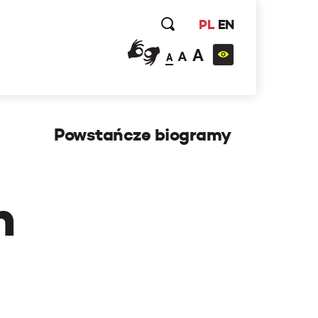
PL
EN
A
A
A
Powstańcze biogramy
h