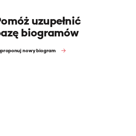
Pomóż uzupełnić
bazę biogramów
proponuj nowy biogram