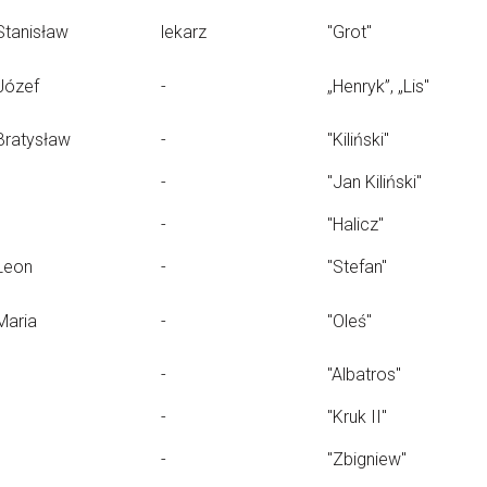
Stanisław
lekarz
"Grot"
Józef
-
„Henryk”, „Lis"
Bratysław
-
"Kiliński"
-
"Jan Kiliński"
-
"Halicz"
Leon
-
"Stefan"
Maria
-
"Oleś"
-
"Albatros"
-
"Kruk II"
-
"Zbigniew"