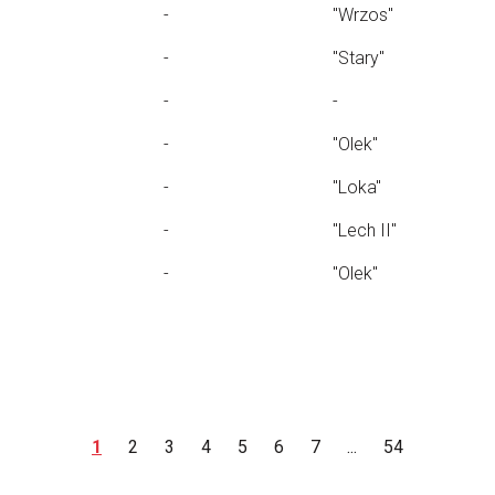
-
"Wrzos"
-
"Stary"
-
-
-
"Olek"
-
"Loka"
-
"Lech II"
-
"Olek"
1
2
3
4
5
6
7
...
54