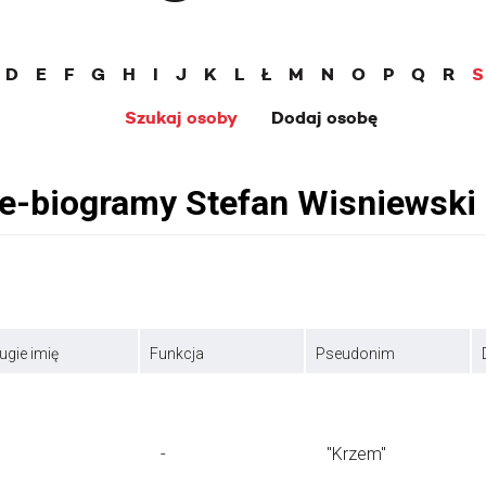
D
E
F
G
H
I
J
K
L
Ł
M
N
O
P
Q
R
S
Szukaj osoby
Dodaj osobę
ugie imię
Funkcja
Pseudonim
-
"Krzem"