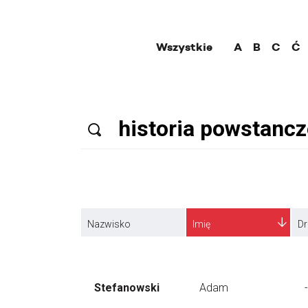
Wszystkie
A
B
C
Ć
Nazwisko
Imię
Dr
Stefanowski
Adam
-