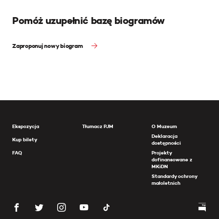
Pomóż uzupełnić bazę biogramów
Zaproponuj nowy biogram
Ekspozycja
Tłumacz PJM
O Muzeum
Deklaracja
Kup bilety
dostępności
FAQ
Projekty
dofinansowane z
MKiDN
Standardy ochrony
małoletnich