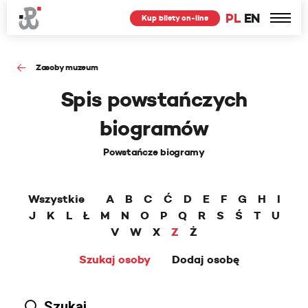
PL
EN
Kup bilety on-line
Zasoby muzeum
Spis powstańczych
biogramów
Powstańcze biogramy
Wszystkie
A
B
C
Ć
D
E
F
G
H
I
J
K
L
Ł
M
N
O
P
Q
R
S
Ś
T
U
V
W
X
Z
Ż
Szukaj osoby
Dodaj osobę