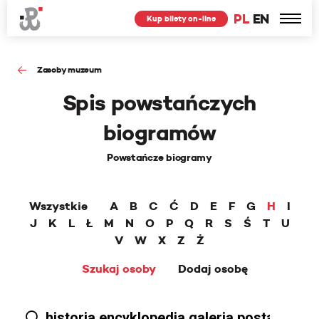
PL
EN
Kup bilety on-line
Zasoby muzeum
Spis powstańczych
biogramów
Powstańcze biogramy
Wszystkie
A
B
C
Ć
D
E
F
G
H
I
J
K
L
Ł
M
N
O
P
Q
R
S
Ś
T
U
V
W
X
Z
Ż
Szukaj osoby
Dodaj osobę