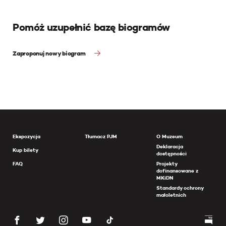
Pomóż uzupełnić bazę biogramów
Zaproponuj nowy biogram
Ekspozycja
Tłumacz PJM
O Muzeum
Deklaracja
Kup bilety
dostępności
FAQ
Projekty
dofinansowane z
MKiDN
Standardy ochrony
małoletnich