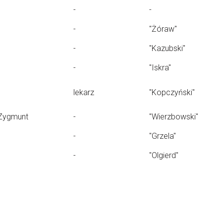
-
-
-
"Żóraw"
-
"Kazubski"
-
"Iskra"
lekarz
"Kopczyński"
Zygmunt
-
"Wierzbowski"
-
"Grzela"
-
"Olgierd"