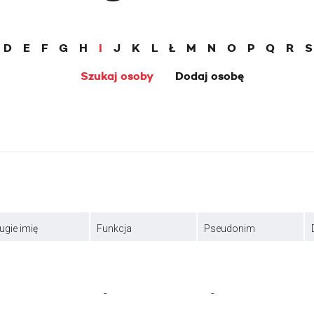
D
E
F
G
H
I
J
K
L
Ł
M
N
O
P
Q
R
S
Szukaj osoby
Dodaj osobę
ugie imię
Funkcja
Pseudonim
-
-