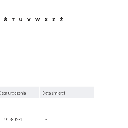
Ś
T
U
V
W
X
Z
Ż
Data urodzenia
Data śmierci
1918-02-11
-