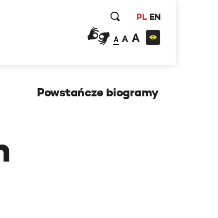
PL
EN
A
A
A
Powstańcze biogramy
h