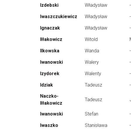
Izdebski
Władysław
-
Iwaszczukiewicz
Władysław
-
Ignaczak
Władysław
-
Iłłakowicz
Witold
Ilkowska
Wanda
-
Iwanowski
Walery
-
Izydorek
Walenty
-
Idziak
Tadeusz
-
Naczko-
Tadeusz
Iłłakowicz
Iwanowski
Stefan
-
Iwaszko
Stanisława
-