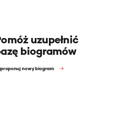
Pomóż uzupełnić
bazę biogramów
proponuj nowy biogram