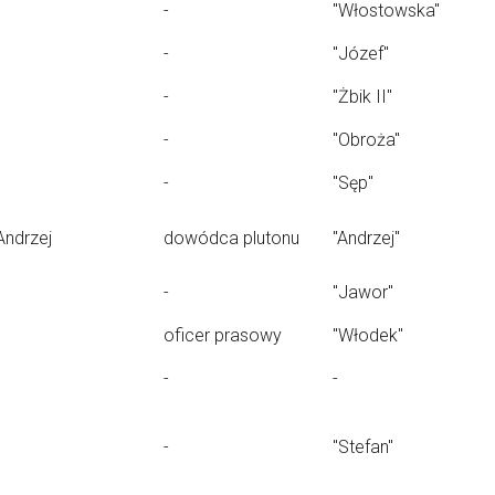
-
"Włostowska"
-
"Józef"
-
"Żbik II"
-
"Obroża"
-
"Sęp"
Andrzej
dowódca plutonu
"Andrzej"
-
"Jawor"
oficer prasowy
"Włodek"
-
-
-
"Stefan"