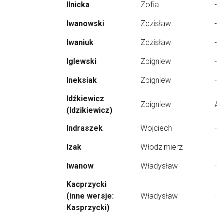
Ilnicka
Zofia
-
Iwanowski
Zdzisław
-
Iwaniuk
Zdzisław
-
Iglewski
Zbigniew
-
Ineksiak
Zbigniew
-
Idźkiewicz
Zbigniew
(Idzikiewicz)
Indraszek
Wojciech
-
Izak
Włodzimierz
-
Iwanow
Władysław
-
Kacprzycki
(inne wersje:
Władysław
-
Kasprzycki)