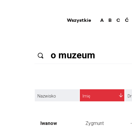
Wszystkie
A
B
C
Ć
Nazwisko
Imię
Dr
Iwanow
Zygmunt
-