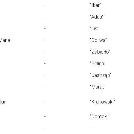
-
"Ikar"
-
"Adaś"
-
"Lis"
Maria
-
"Doliwa"
-
"Zabiełło"
-
"Belina"
-
"Jastrząb"
-
"Marat"
Jan
-
"Krakowski"
-
"Domek"
-
-