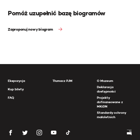
Pomóż uzupełnić bazę biogramów
Zaproponuj nowy biogram
Ekspozycja
Tłumacz PJM
O Muzeum
Deklaracja
Kup bilety
dostępności
FAQ
Projekty
dofinansowane z
MKiDN
Standardy ochrony
małoletnich