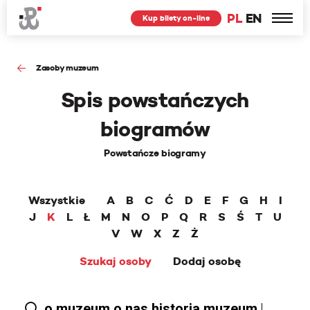
PL
EN
Kup bilety on-line
Zasoby muzeum
Spis powstańczych
biogramów
Powstańcze biogramy
Wszystkie
A
B
C
Ć
D
E
F
G
H
I
J
K
L
Ł
M
N
O
P
Q
R
S
Ś
T
U
V
W
X
Z
Ż
Szukaj osoby
Dodaj osobę