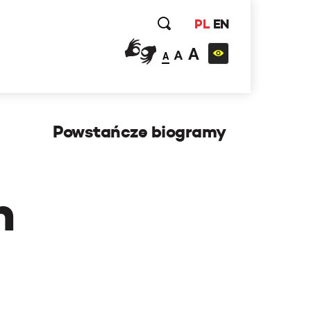
PL
EN
A
A
A
Powstańcze biogramy
h