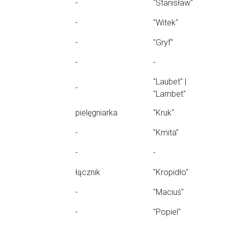
-
"Stanisław"
-
"Witek"
-
"Gryf"
-
-
"Laubet" |
-
"Lambet"
pielęgniarka
"Kruk"
-
"Kmita"
-
-
łącznik
"Kropidło"
-
"Maciuś"
-
"Popiel"