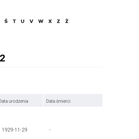
Ś
T
U
V
W
X
Z
Ż
Data urodzenia
Data śmierci
1929-11-29
-