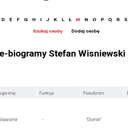
D
E
F
G
H
I
J
K
L
Ł
M
N
O
P
Q
R
S
Szukaj osoby
Dodaj osobę
ugie imię
Funkcja
Pseudonim
Sławomir
-
"Domin"