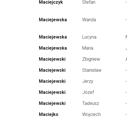
Maciejczyk
Stefan
-
Maciejewska
Wanda
-
Maciejewska
Lucyna
Maciejewska
Maria
Maciejewski
Zbigniew
Maciejewski
Stanisław
-
Maciejewski
Jerzy
-
Maciejewski
Józef
-
Maciejewski
Tadeusz
-
Maciejko
Wojciech
-