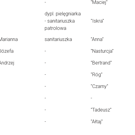
-
"Maciej"
dypl. pielęgniarka
- sanitariuszka
"Iskra"
patrolowa
Marianna
sanitariuszka
"Anna"
Józefa
-
"Nasturcja"
Andrzej
-
"Bertrand"
-
"Róg"
-
"Czarny"
-
-
-
"Tadeusz"
-
"Ałtaj"