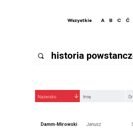
Wszystkie
A
B
C
Ć
Nazwisko
Imię
Dr
Damm-Mirowski
Janusz