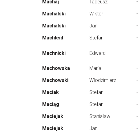
Machaj
Tadeusz
-
Machalski
Wiktor
-
Machalski
Jan
-
Machleid
Stefan
-
Machnicki
Edward
-
Machowska
Maria
-
Machowski
Włodzimierz
-
Maciak
Stefan
-
Maciąg
Stefan
-
Maciejak
Stanisław
-
Maciejak
Jan
-