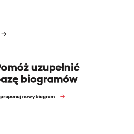
Pomóż uzupełnić
bazę biogramów
proponuj nowy biogram