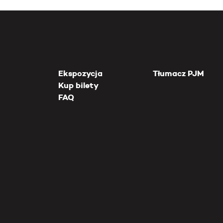
Ekspozycja
Tłumacz PJM
Kup bilety
FAQ