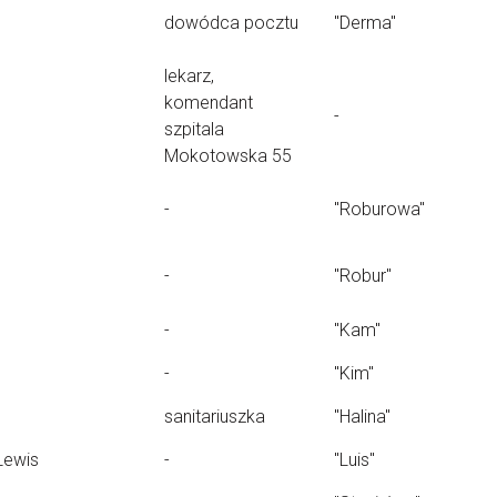
dowódca pocztu
"Derma"
lekarz,
komendant
-
szpitala
Mokotowska 55
-
"Roburowa"
-
"Robur"
-
"Kam"
-
"Kim"
sanitariuszka
"Halina"
Lewis
-
"Luis"