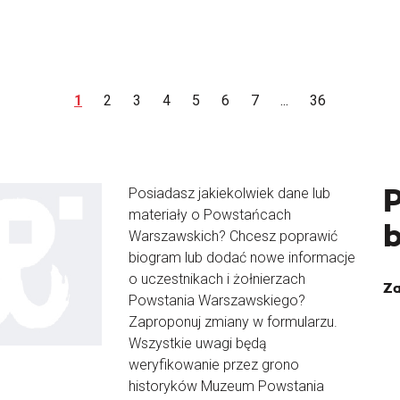
1
2
3
4
5
6
7
...
36
Posiadasz jakiekolwiek dane lub
materiały o Powstańcach
Warszawskich? Chcesz poprawić
biogram lub dodać nowe informacje
o uczestnikach i żołnierzach
Za
Powstania Warszawskiego?
Zaproponuj zmiany w formularzu.
Wszystkie uwagi będą
weryfikowanie przez grono
historyków Muzeum Powstania