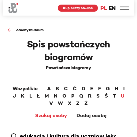
PL
EN
Kup bilety on-line
Zasoby muzeum
Spis powstańczych
biogramów
Powstańcze biogramy
Wszystkie
A
B
C
Ć
D
E
F
G
H
I
J
K
L
Ł
M
N
O
P
Q
R
S
Ś
T
U
V
W
X
Z
Ż
Szukaj osoby
Dodaj osobę