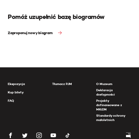
Pomóż uzupełnić bazę biogramów
Zaproponuj nowy biogram
Ekspozycja
Tłumacz PJM
O Muzeum
Deklaracja
Kup bilety
dostępności
FAQ
Projekty
dofinansowane z
MKiDN
Standardy ochrony
małoletnich