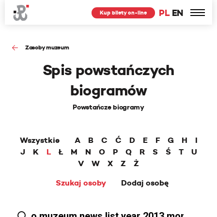
PL
EN
Kup bilety on-line
Zasoby muzeum
Spis powstańczych
biogramów
Powstańcze biogramy
Wszystkie
A
B
C
Ć
D
E
F
G
H
I
J
K
L
Ł
M
N
O
P
Q
R
S
Ś
T
U
V
W
X
Z
Ż
Szukaj osoby
Dodaj osobę