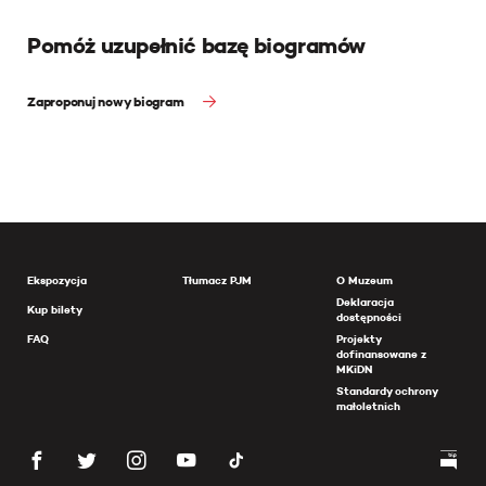
Pomóż uzupełnić bazę biogramów
Zaproponuj nowy biogram
Ekspozycja
Tłumacz PJM
O Muzeum
Deklaracja
Kup bilety
dostępności
FAQ
Projekty
dofinansowane z
MKiDN
Standardy ochrony
małoletnich