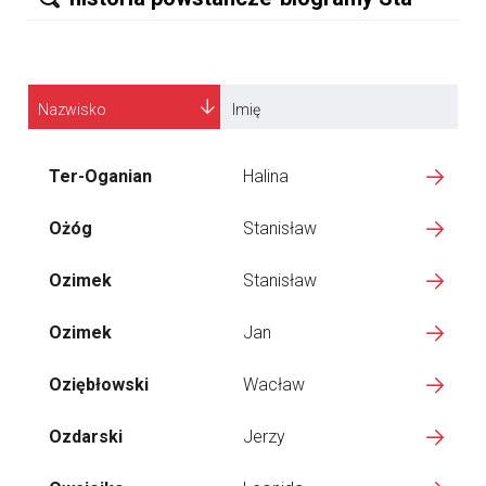
Nazwisko
Imię
Ter-Oganian
Halina
Ożóg
Stanisław
Ozimek
Stanisław
Ozimek
Jan
Oziębłowski
Wacław
Ozdarski
Jerzy