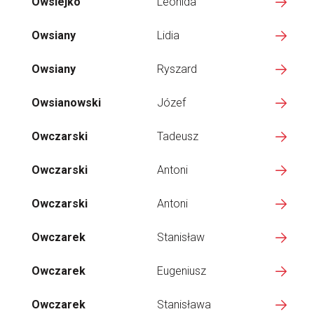
Owsiejko
Leonida
Owsiany
Lidia
Owsiany
Ryszard
Owsianowski
Józef
Owczarski
Tadeusz
Owczarski
Antoni
Owczarski
Antoni
Owczarek
Stanisław
Owczarek
Eugeniusz
Owczarek
Stanisława