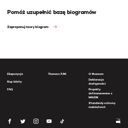
Pomóż uzupełnić bazę biogramów
Zaproponuj nowy biogram
Ekspozycja
Tłumacz PJM
O Muzeum
Deklaracja
Kup bilety
dostępności
FAQ
Projekty
dofinansowane z
MKiDN
Standardy ochrony
małoletnich