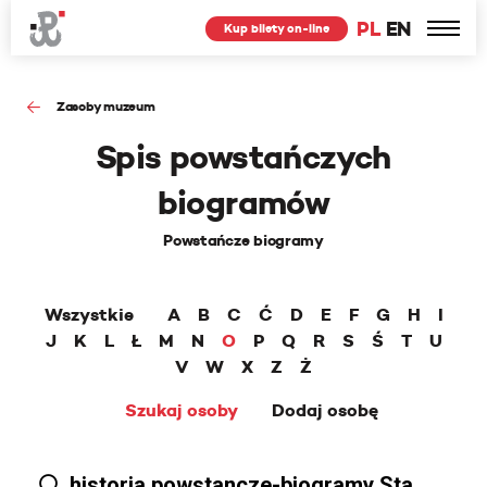
PL
EN
Kup bilety on-line
Zasoby muzeum
Spis powstańczych
biogramów
Powstańcze biogramy
Wszystkie
A
B
C
Ć
D
E
F
G
H
I
J
K
L
Ł
M
N
O
P
Q
R
S
Ś
T
U
V
W
X
Z
Ż
Szukaj osoby
Dodaj osobę